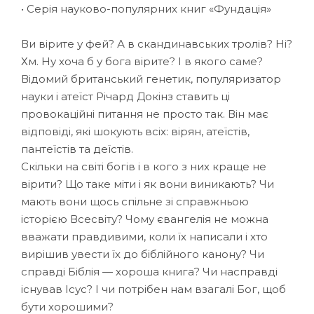
• Серія науково-популярних книг «Фундація»
Ви вірите у фей? А в скандинавських тролів? Ні?
Хм. Ну хоча б у бога вірите? І в якого саме?
Відомий британський генетик, популяризатор
науки і атеїст Річард Докінз ставить ці
провокаційні питання не просто так. Він має
відповіді, які шокують всіх: вірян, атеїстів,
пантеїстів та деїстів.
Скільки на світі богів і в кого з них краще не
вірити? Що таке міти і як вони виникають? Чи
мають вони щось спільне зі справжньою
історією Всесвіту? Чому євангелія не можна
вважати правдивими, коли їх написали і хто
вирішив увести їх до біблійного канону? Чи
справді Біблія — хороша книга? Чи насправді
існував Ісус? І чи потрібен нам взагалі Бог, щоб
бути хорошими?