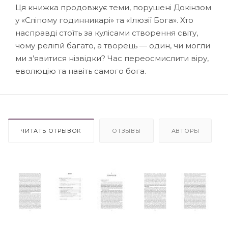
Ця книжка продовжує теми, порушені Докінзом
у «Сліпому годинникарі» та «Ілюзії Бога». Хто
насправді стоїть за кулісами створення світу,
чому релігій багато, а творець — один, чи могли
ми з’явитися нізвідки? Час переосмислити віру,
еволюцію та навіть самого бога.
ЧИТАТЬ ОТРЫВОК
ОТЗЫВЫ
АВТОРЫ