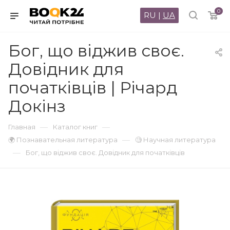
0
RU
|
UA
Бог, що віджив своє.
Довідник для
початківців | Річард
Докінз
—
—
Главная
Каталог книг
—
🌍 Познавательная литература
🧐 Научная литература
—
Бог, що віджив своє. Довідник для початківців