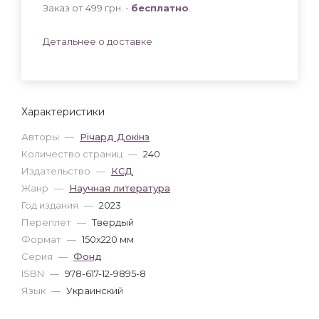
Заказ от 499 грн. -
бесплатно
.
Детальнее о доставке
Характеристики
Авторы
—
Річард Докінз
Количество страниц
—
240
Издательство
—
КСД
Жанр
—
Научная литература
Год издания
—
2023
Переплет
—
Твердый
Формат
—
150x220 мм
Серия
—
Фонд
ISBN
—
978-617-12-9895-8
Язык
—
Украинский