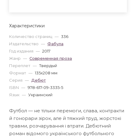
Характеристики
Количество страниц
—
336
Издательство
—
Фабула
Год издания
—
2017
Жанр
—
Современная проза
Переплет
—
Твердый
Формат
—
135x208 мм
Серия
—
Дебют
ISBN
—
978-617-09-3335-5
Язык
—
Украинский
Футбол — не тільки перемоги, слава, контракти
й гонорари зірок, але й тяжкий труд, жорстокі
травми, розчарування і втрати. Дебютний
роман відомого українського футбольного