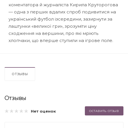
коментатора й журналіста Кирила Круторогова
— одна з перших вдалих спроб подивитися на
український футбол ізсередини, зазирнути за
лаштунки «великої гри», зрозуміти ціну
сходження на вершини, про які мріють
хлопчаки, що вперше ступили на ігрове поле.
ОТЗЫВЫ
Отзывы
Нет оценок
ОСТАВИТЬ ОТЗЫВ