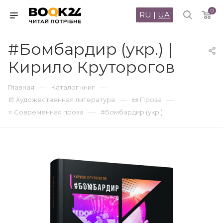
0
RU
|
UA
#Бомбардир (укр.) |
Кирило Круторогов
—
—
Главная
Каталог книг
—
—
📒 Художественная литература
📜 Проза
—
⭐ Современная проза
#Бомбардир (укр.)