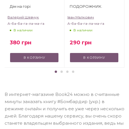
Дім на горі
ПОДОРОЖНИК.
Валерий Шевчук
Іван Малкович
А-ба-ба-га-ла-ма-га
А-ба-ба-га-ла-ма-га
В наличии
В наличии
380
грн
290
грн
В КОРЗИНУ
В КОРЗИНУ
В интернет-магазине Book24 можно в считанные
минуты заказать книгу #Бомбардир (укр.) в
режиме онлайн и получить ее уже через несколько
дней. Благодаря нашему сервису, вы очень скоро
станете владельцем выбранного издания, ведь мы