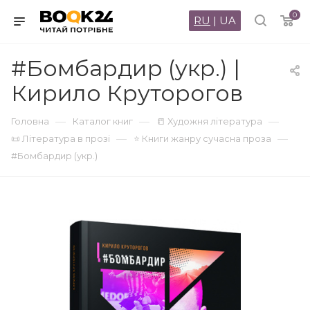
0
RU
|
UA
#Бомбардир (укр.) |
Кирило Круторогов
—
—
—
Головна
Каталог книг
📒 Художня література
—
—
📜 Література в прозі
⭐ Книги жанру сучасна проза
#Бомбардир (укр.)