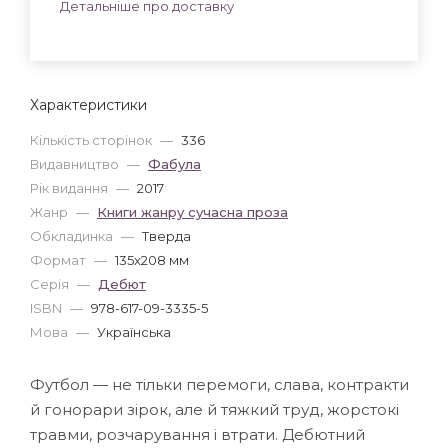
Детальніше про доставку
Характеристики
Кількість сторінок
—
336
Видавництво
—
Фабула
Рік видання
—
2017
Жанр
—
Книги жанру сучасна проза
Обкладинка
—
Тверда
Формат
—
135x208 мм
Серія
—
Дебют
ISBN
—
978-617-09-3335-5
Мова
—
Українська
Футбол — не тільки перемоги, слава, контракти
й гонорари зірок, але й тяжкий труд, жорстокі
травми, розчарування і втрати. Дебютний