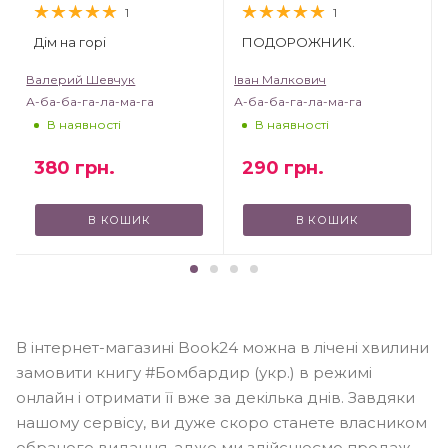
1
1
Дім на горі
ПОДОРОЖНИК.
Валерий Шевчук
Іван Малкович
А-ба-ба-га-ла-ма-га
А-ба-ба-га-ла-ма-га
В наявності
В наявності
380
грн.
290
грн.
В КОШИК
В КОШИК
В інтернет-магазині Book24 можна в лічені хвилини
замовити книгу #Бомбардир (укр.) в режимі
онлайн і отримати її вже за декілька днів. Завдяки
нашому сервісу, ви дуже скоро станете власником
обраного видання, адже ми здійснюємо продаж