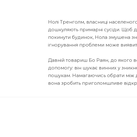
Нолі Тренголм, власниці населеног
дошкуляють примарні сусіди. Щоб д
покинути будинок, Нола змушена зна
ігнорування проблеми може вияви
Давній товариш Бо Раян, до якого в
допомогу: він шукає винних у зникн
пошукам. Намагаючись обрати між 
вона зробить приголомшливе відкр