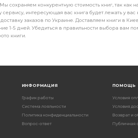
 Мы сохраняем конкурентную стоимость книг, так как 
сервису, интересующая вас книга будет лежать у вас 
доставку заказов по Украине. Доставляем книги в Киев
ние 1-5 дней. Убедиться в правильности выбора вам по
ото книги.
ИНФОРМАЦИЯ
ПОМОЩЬ
График работы
Условия оп
Система лояльности
Условия до
Политика конфиденциальности
Возврат и 
Вопрос-ответ
Публичная 