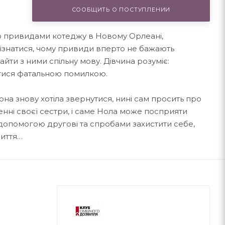
СООБЩИТЬ О ПОСТУПЛЕНИИ
о привидами котеджу в Новому Орлеані,
ізнатися, чому привиди вперто не бажають
йти з ними спільну мову. Дівчина розуміє:
тися фатальною помилкою.
она знову хотіла звернутися, нині сам просить про
енні своєї сестри, і саме Нола може посприяти
допомогою другові та спробами захистити себе,
иття…