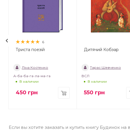
6
Триста поезій
Дитячий Кобзар
Ліна Костенко
Тарас Шевченко
А-ба-ба-га-ла-ма-га
ВСЛ
В наличии
В наличии
450
грн
550
грн
Если вы хотите заказать и купить книгу Будинок на 