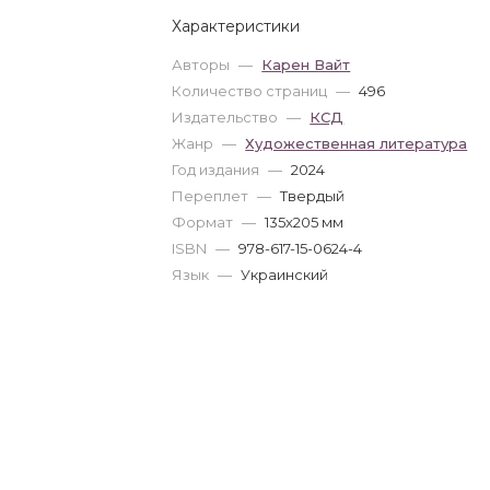
Характеристики
Авторы
—
Карен Вайт
Количество страниц
—
496
Издательство
—
КСД
Жанр
—
Художественная литература
Год издания
—
2024
Переплет
—
Твердый
Формат
—
135x205 мм
ISBN
—
978-617-15-0624-4
Язык
—
Украинский