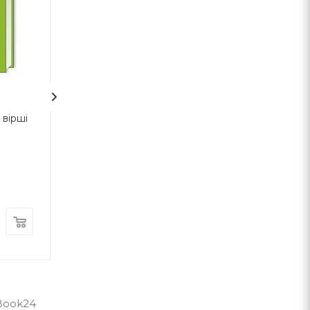
1
вірші
На срібнім березі
НЕБОРАК. ЛІТ
ГОЛОВА
Николай Степанович Винграновский
Виктор Небор
А-ба-ба-га-ла-ма-га
А-ба-ба-га-ла-ма-г
В наличии
В наличии
370
грн
300
грн
 Book24