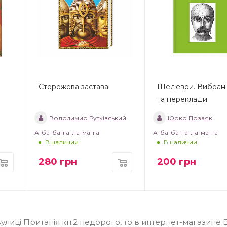
Сторожова застава
Шедеври. Вибрані 
та переклади
Володимир Рутківський
Юрко Позаяк
А-ба-ба-га-ла-ма-га
А-ба-ба-га-ла-ма-га
В наличии
В наличии
280
грн
200
грн
вулиці Пританія кн.2 недорого, то в интернет-магазине