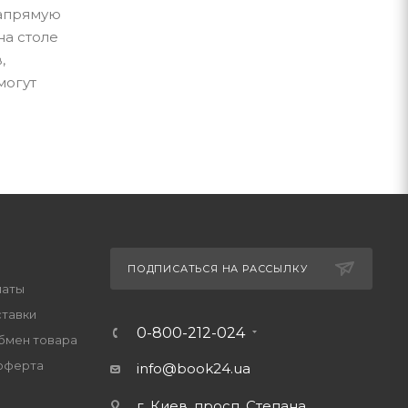
напрямую
на столе
,
могут
ПОДПИСАТЬСЯ НА РАССЫЛКУ
латы
ставки
0-800-212-024
обмен товара
оферта
info@book24.ua
г. Киев, просп. Степана