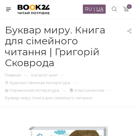
0
RU
|
UA
Буквар миру. Книга
для сімейного
читання | Григорій
Сковрода
—
—
Главная
Каталог книг
—
📒 Художественная литература
—
—
📖 Украинская литература
📚 Классическая
Буквар миру. Книга для сімейного читання