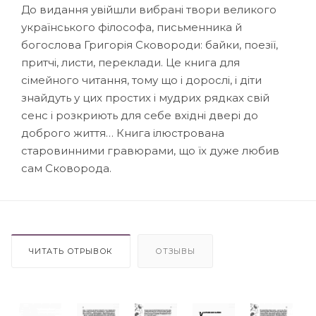
До видання увійшли вибрані твори великого
українського філософа, письменника й
богослова Григорія Сковороди: байки, поезії,
притчі, листи, переклади. Це книга для
сімейного читання, тому що і дорослі, і діти
знайдуть у цих простих і мудрих рядках свій
сенс і розкриють для себе вхідні двері до
доброго життя… Книга ілюстрована
старовинними гравюрами, що їх дуже любив
сам Сковорода.
ЧИТАТЬ ОТРЫВОК
ОТЗЫВЫ