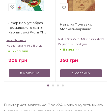
Захар Беркут: образ
Наталка Полтавка.
громадського життя
Москаль-чарівник
Карпатської Русі в XIII
віці: історична повість
Іван Петрович Котляревський
Іван Франко
Видавець Корбуш
Навчальна книга Богдан
В наличии
В наличии
350
грн
209
грн
В КОРЗИНУ
В КОРЗИНУ
В интернет-магазине Book24 можно купить книгу