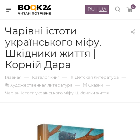
0
RU
|
UA
Чарівні істоти
українського міфу.
Шкідники життя |
Корній Дара
—
—
—
Главная
Каталог книг
👨 Детская литература
—
—
📚 Художественная литература
🦉 Сказки
Чарівні істоти українського міфу. Шкідники життя