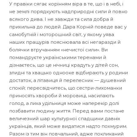
У правіки сягає корінням віра в те, що і в небі, і
не землі порядкують надприродні сили й повно
всякого дива. І не завжди та сила добра й
прихильна до людей. Дара Корній поведе вас у
самобутній і моторошний світ, у якому уява
наших пращурів пояснювала всі негаразди й
болячки втручанням «нечистої сили». Ви
помандруєте українськими теренами й
дізнаєтесь, що це нічниці крадуть у дітей сон,
злидні та хвацько однооке відбирають у родини
достаток, а літавиця й перелесник — душевний
спокій; пересвідчитесь, що сестри-лихоманки
приносять хвороби й моровиці, насилають
голод, а лиха удільниця може наперекір долі
позбавити людину життя. Перед вами постане
величезний шар культурної спадщини давніх
українців, який може видатися надто похмурим.
Разом із тим він повчальний, адже покликаний