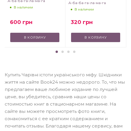
А-ба-ба-га-ла-ма-га
А-ба-ба-га-ла-ма-га
В наличии
В наличии
320
грн
600
грн
В КОРЗИНУ
В КОРЗИНУ
Купить Чарівні істоти українського міфу. Шкідники
життя на сайте Book24 можно недорого. То, что мы
предлагаем ваше любимое издание по лучшей
цене, вы убедитесь, сравнив наши цены со
стоимостью книг в стационарном магазине. На
сайте вы можете просмотреть фото книги,
ознакомиться с ее кратким содержанием и
почитать отзывы. Благодаря нашему сервису, вам