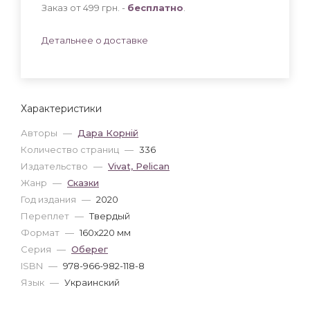
Заказ от 499 грн. -
бесплатно
.
Детальнее о доставке
Характеристики
Авторы
—
Дара Корній
Количество страниц
—
336
Издательство
—
Vivat, Pelican
Жанр
—
Сказки
Год издания
—
2020
Переплет
—
Твердый
Формат
—
160x220 мм
Серия
—
Оберег
ISBN
—
978-966-982-118-8
Язык
—
Украинский