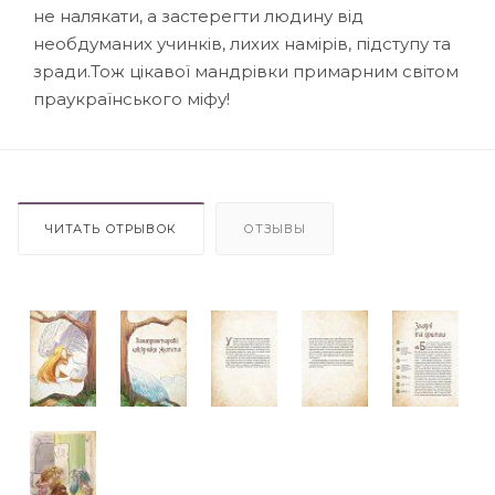
не налякати, а застерегти людину від
необдуманих учинків, лихих намірів, підступу та
зради.Тож цікавої мандрівки примарним світом
праукраїнського міфу!
ЧИТАТЬ ОТРЫВОК
ОТЗЫВЫ