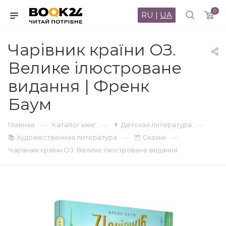
0
RU
|
UA
Чарівник країни ОЗ.
Велике ілюстроване
видання | Френк
Баум
—
—
—
Главная
Каталог книг
👨 Детская литература
—
—
📚 Художественная литература
🦉 Сказки
Чарівник країни ОЗ. Велике ілюстроване видання