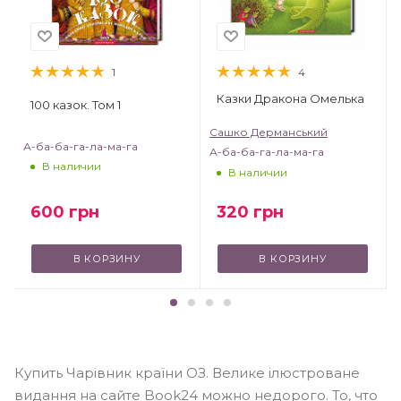
1
4
Казки Дракона Омелька
100 казок. Том 1
Сашко Дерманський
А-ба-ба-га-ла-ма-га
А-ба-ба-га-ла-ма-га
В наличии
В наличии
320
грн
600
грн
В КОРЗИНУ
В КОРЗИНУ
Купить Чарівник країни ОЗ. Велике ілюстроване
видання на сайте Book24 можно недорого. То, что