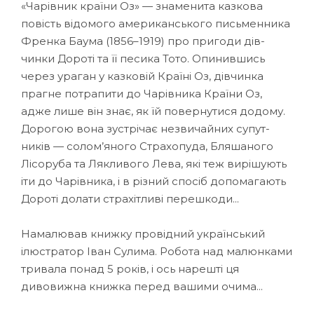
«Чарівник країни Оз» — знаменита казкова
повість відомого американ­сь­кого пись­менника
Френка Баума (1856–1919) про пригоди дів­
чинки Дороті та її песика Тото. Опинившись
через ураган у казковій Країні Оз, дівчинка
прагне потрапити до Чарівника Країни Оз,
адже лише він знає, як їй повернутися додому.
Дорогою вона зустрічає незвичайних супут­
ників — солом’яного Страхопуда, Бляшаного
Лісоруба та Лякливого Лева, які теж вирішують
іти до Чарівника, і в різний спосіб допомагають
Дороті долати страхітливі перешкоди...
Намалював книжку про­­від­­ний український
ілюстратор Іван Сулима. Робота над малюнками
тривала понад 5 років, і ось нарешті ця
дивовижна книжка перед вашими очима...