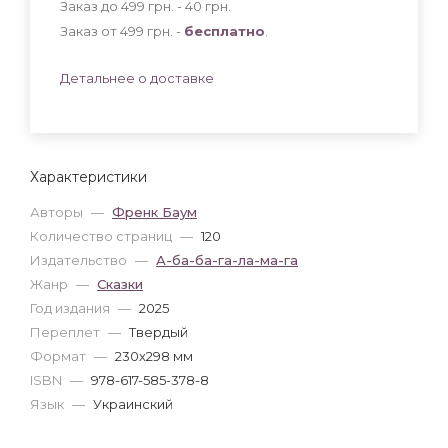
Заказ до 499 грн. - 40
грн
.
Заказ от 499 грн. -
бесплатно
.
Детальнее о доставке
Характеристики
Авторы
—
Френк Баум
Количество страниц
—
120
Издательство
—
А-ба-ба-га-ла-ма-га
Жанр
—
Сказки
Год издания
—
2025
Переплет
—
Твердый
Формат
—
230x298 мм
ISBN
—
978-617-585-378-8
Язык
—
Украинский