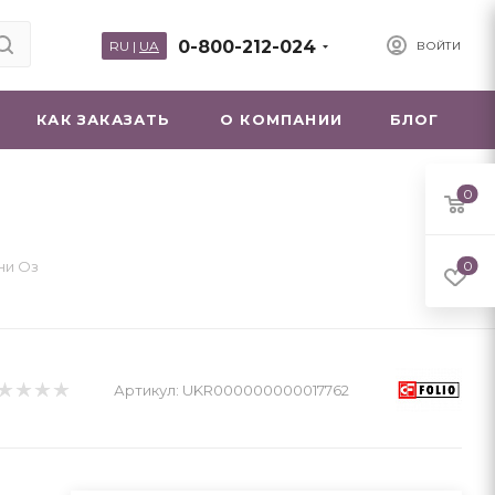
0-800-212-024
RU
|
UA
ВОЙТИ
КАК ЗАКАЗАТЬ
О КОМПАНИИ
БЛОГ
0
ни Оз
0
Артикул:
UKR000000000017762