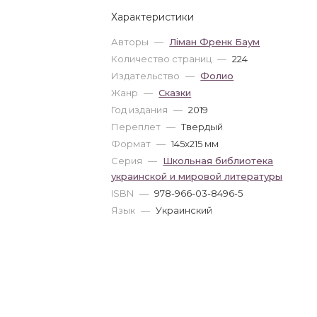
Характеристики
Авторы
—
Ліман Френк Баум
Количество страниц
—
224
Издательство
—
Фолио
Жанр
—
Сказки
Год издания
—
2019
Переплет
—
Твердый
Формат
—
145x215 мм
Серия
—
Школьная библиотека
украинской и мировой литературы
ISBN
—
978-966-03-8496-5
Язык
—
Украинский