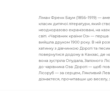
Ліман Френк Баум (1856–1919) — ам
класик дитячої літератури, який ств
неодноразово екранізовані, на казк
світі. «Чарівник країни Оз» — перша 
вийшла друком 1900 року. В ній роз
хатинку з дівчинкою Дороті та песико
повернутися додому в Канзас, де на 
вона зустріла Опудала, Залізного Л
до чарівника Оза: Дороті — щоб пов
Лісоруб — за серцем, Лякливий Лев 
дізнаєтеся, прочитавши цю веселу,