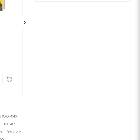
1
1
100 казок. Том 3
Відьми
Роальд Даль
А-ба-ба-га-ла-ма-га
А-ба-ба-га-ла-ма-г
В наличии
В наличии
560
грн
340
грн
ловиях:
разные
в. Решив
го