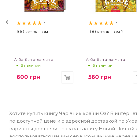
1
1
.
100 казок. Том 1
100 казок. Том 2
А-ба-ба-га-ла-ма-га
А-ба-ба-га-ла-ма-га
В наличии
В наличии
600
грн
560
грн
Хотите купить книгу Чарівник країни Оз? В интерн
по доступной цене и с адресной доставкой по Укра
варианты доставки – заказать книгу Новой Почтой 
воспользоваться нашим сервисом, вы уже через н