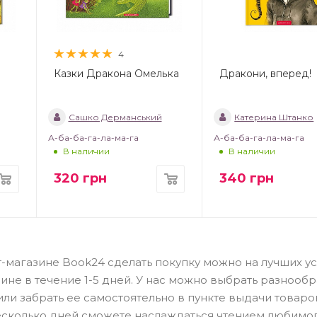
4
Казки Дракона Омелька
Дракони, вперед!
Сашко Дерманський
Катерина Штанко
А-ба-ба-га-ла-ма-га
А-ба-ба-га-ла-ма-га
В наличии
В наличии
320
грн
340
грн
ет-магазине Book24 сделать покупку можно на лучших ус
ине в течение 1-5 дней. У нас можно выбрать разнооб
или забрать ее самостоятельно в пункте выдачи товаро
есколько дней сможете наслаждаться чтением любимо