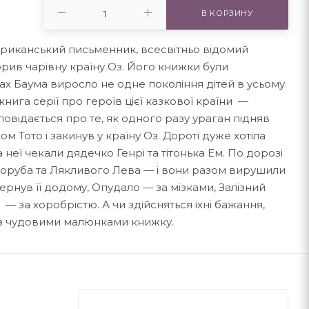
В КОРЗИНУ
ериканський письменник, всесвітньо відомий
орив чарівну країну Оз. Його книжки були
ах Баума виросло не одне покоління дітей в усьому
книга серії про героїв цієї казкової країни —
повідається про те, як одного разу ураган підняв
м Тото і закинув у країну Оз. Дороті дуже хотіла
неї чекали дядечко Генрі та тітонька Ем. По дорозі
ісоруба та Лякливого Лева — і вони разом вирушили
ернув її додому, Опудало — за мізками, Залізний
— за хоробрістю. А чи здійсняться іхні бажання,
 з чудовими малюнками книжку.