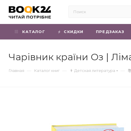
КАТАЛОГ
СКИДКИ
ПРЕДЗАКАЗ
Чарівник країни Оз | Лі
—
—
—
Главная
Каталог книг
👨 Детская литература
