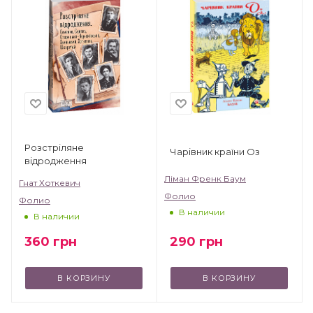
Розстріляне
Чарівник країни Оз
відродження
Ліман Френк Баум
Гнат Хоткевич
Фолио
Фолио
В наличии
В наличии
290
грн
360
грн
В КОРЗИНУ
В КОРЗИНУ