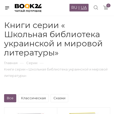
0
RU
|
UA
Книги серии «
Школьная библиотека
украинской и мировой
литературы»
—
—
Главная
Серии
Книги серии « Школьная библиотека украинской и мировой
литературы»
Все
Классическая
Сказки