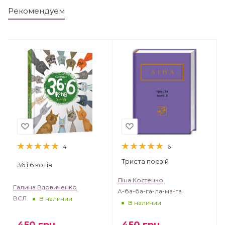
Рекомендуем
4
6
Триста поезій
36 і 6 котів
Ліна Костенко
Галина Вдовиченко
А-ба-ба-га-ла-ма-га
ВСЛ
В наличии
В наличии
450
грн
450
грн