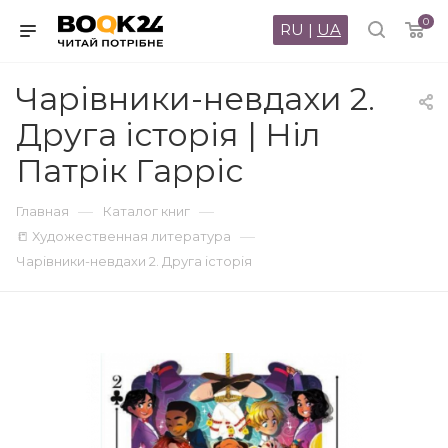
0
RU
|
UA
Чарівники-невдахи 2.
Друга історія | Ніл
Патрік Гарріс
—
—
Главная
Каталог книг
—
📒 Художественная литература
Чарівники-невдахи 2. Друга історія