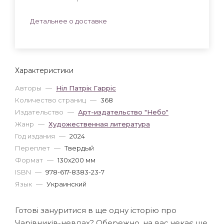
Детальнее о доставке
Характеристики
Авторы
—
Ніл Патрік Гарріс
Количество страниц
—
368
Издательство
—
Арт-издательство "Небо"
Жанр
—
Художественная литература
Год издания
—
2024
Переплет
—
Твердый
Формат
—
130x200 мм
ISBN
—
978-617-8383-23-7
Язык
—
Украинский
Готові зануритися в ще одну історію про
Чарівників-невдах? Обережно, на вас чекає ще