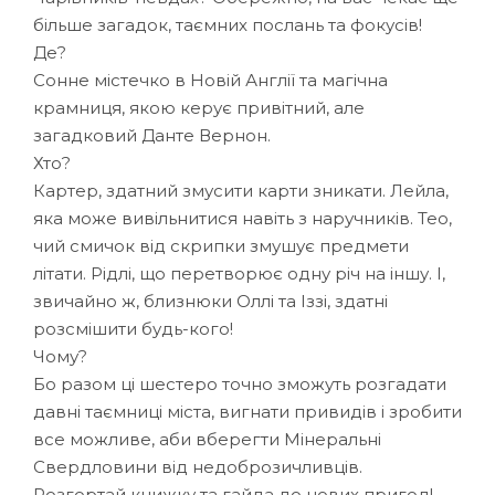
більше загадок, таємних послань та фокусів!
Де?
Сонне містечко в Новій Англії та магічна
крамниця, якою керує привітний, але
загадковий Данте Вернон.
Хто?
Картер, здатний змусити карти зникати. Лейла,
яка може вивільнитися навіть з наручників. Тео,
чий смичок від скрипки змушує предмети
літати. Рідлі, що перетворює одну річ на іншу. І,
звичайно ж, близнюки Оллі та Іззі, здатні
розсмішити будь-кого!
Чому?
Бо разом ці шестеро точно зможуть розгадати
давні таємниці міста, вигнати привидів і зробити
все можливе, аби вберегти Мінеральні
Свердловини від недоброзичливців.
Розгортай книжку та гайда до нових пригод!