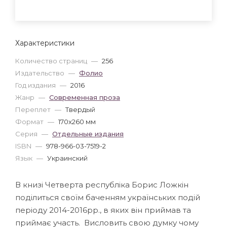
Характеристики
Количество страниц
—
256
Издательство
—
Фолио
Год издания
—
2016
Жанр
—
Современная проза
Переплет
—
Твердый
Формат
—
170x260 мм
Серия
—
Отдельные издания
ISBN
—
978-966-03-7519-2
Язык
—
Украинский
В книзі Четверта республіка Борис Ложкін
поділиться своїм баченням українських подій
періоду 2014-2016рр., в яких він приймав та
приймає участь. Висловить свою думку чому