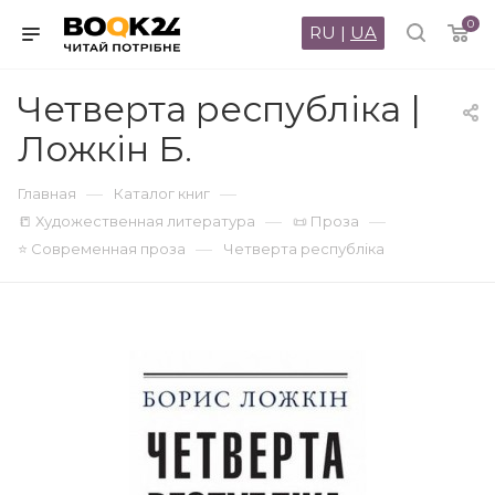
0
RU
|
UA
Четверта республіка |
Ложкін Б.
—
—
Главная
Каталог книг
—
—
📒 Художественная литература
📜 Проза
—
⭐ Современная проза
Четверта республіка