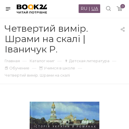
0
RU
|
UA
Четвертий вимір.
Шрами на скалі |
Іваничук Р.
—
—
—
Главная
Каталог книг
👨 Детская литература
—
—
📕 Обучение
🦉 Учимся в школе
Четвертий вимір. Шрами на скалі