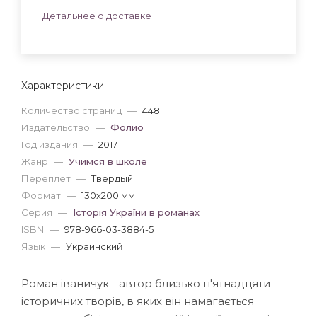
Детальнее о доставке
Характеристики
Количество страниц
—
448
Издательство
—
Фолио
Год издания
—
2017
Жанр
—
Учимся в школе
Переплет
—
Твердый
Формат
—
130x200 мм
Серия
—
Iсторiя України в романах
ISBN
—
978-966-03-3884-5
Язык
—
Украинский
Роман іваничук - автор близько п'ятнадцяти
історичних творів, в яких він намагається