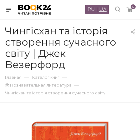
0
RU
|
UA
Чингісхан та історія
створення сучасного
світу | Джек
Везерфорд
—
—
Главная
Каталог книг
—
🌍 Познавательная литература
Чингісхан та історія створення сучасного світу