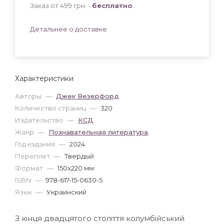
Заказ от 499 грн. -
бесплатно
.
Детальнее о доставке
Характеристики
Авторы
—
Джек Везерфорд
Количество страниц
—
320
Издательство
—
КСД
Жанр
—
Познавательная литература
Год издания
—
2024
Переплет
—
Твердый
Формат
—
150x220 мм
ISBN
—
978-617-15-0630-5
Язык
—
Украинский
З кінця двадцятого століття колумбійський