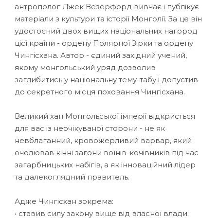
антрополог Джек Везерфорд вивчає і публікує
матеріали з культури та історії Монголії. За це він
удостоєний двох вищих національних нагород
цієї країни - ордену Полярної Зірки та ордену
Чингісхана. Автор - єдиний західний учений,
якому монгольський уряд дозволив
заглибитись у національну тему-табу і допустив
до секретного місця поховання Чингісхана.
Великий хан Монгольської імперії відкриється
для вас із неочікуваної сторони - не як
невблаганний, кровожерливий варвар, який
очолював кінні загони воїнів-кочівників під час
загарбницьких набігів, а як інноваційний лідер
та далекоглядний правитель.
Адже Чингісхан зокрема:
• ставив силу закону вище від власної влади;