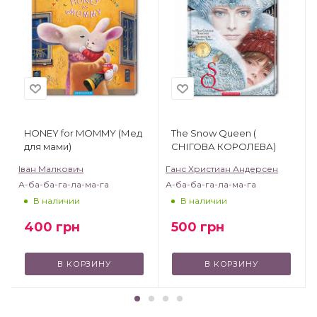
HONEY for MOMMY (Мед
The Snow Queen (
для мами)
CНІГОВА КОРОЛЕВА)
Іван Малкович
Ганс Христиан Андерсен
А-ба-ба-га-ла-ма-га
А-ба-ба-га-ла-ма-га
В наличии
В наличии
400
грн
500
грн
В КОРЗИНУ
В КОРЗИНУ