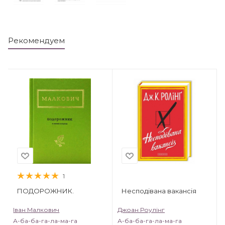
Рекомендуем
1
ПОДОРОЖНИК.
Несподівана вакансія
Іван Малкович
Джоан Роулінг
А-ба-ба-га-ла-ма-га
А-ба-ба-га-ла-ма-га