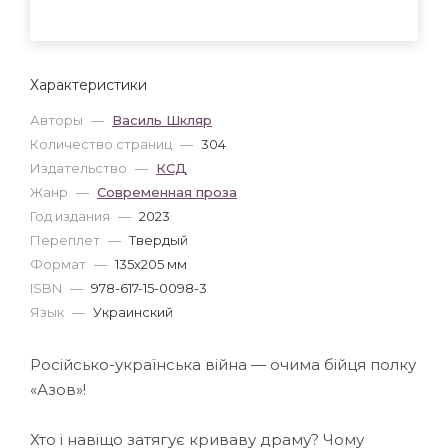
Характеристики
Авторы
—
Василь Шкляр
Количество страниц
—
304
Издательство
—
КСД
Жанр
—
Современная проза
Год издания
—
2023
Переплет
—
Твердый
Формат
—
135x205 мм
ISBN
—
978-617-15-0098-3
Язык
—
Украинский
Російсько-українська війна — очима бійця полку
«Азов»!
Хто і навіщо затягує криваву драму? Чому