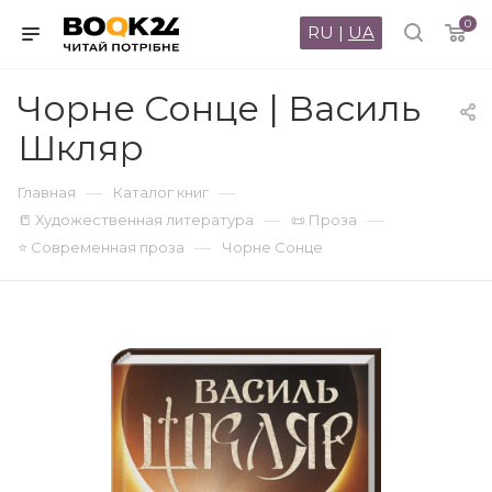
0
RU
|
UA
Чорне Сонце | Василь
Шкляр
—
—
Главная
Каталог книг
—
—
📒 Художественная литература
📜 Проза
—
⭐ Современная проза
Чорне Сонце