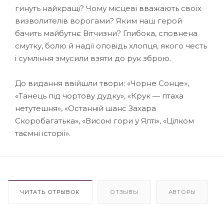
гинуть найкращі? Чому місцеві вважають своїх
визволителів ворогами? Яким наш герой
бачить майбутнє Вітчизни? Глибока, сповнена
смутку, болю й надії оповідь хлопця, якого честь
і сумління змусили взяти до рук зброю.
До видання ввійшли твори: «Чорне Сонце»,
«Танець під чортову дудку», «Крук — птаха
нетутешня», «Останній шанс Захара
Скоробагатька», «Високі гори у Ялті», «Цілком
таємні історії».
ЧИТАТЬ ОТРЫВОК
ОТЗЫВЫ
АВТОРЫ