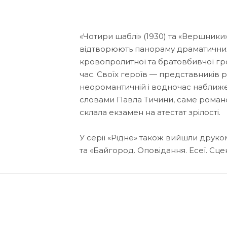
«Чотири шаблі» (1930) та «Вершники»
відтворюють панораму драматичних 
кровопролитної та братовбивчої гр
час. Своїх героїв — представників 
неоромантичній і водночас наближен
словами Павла Тичини, саме романо
склала екзамен на атестат зрілості.
У серії «Рідне» також вийшли друк
та «Байгород. Оповідання. Есеї. Сце