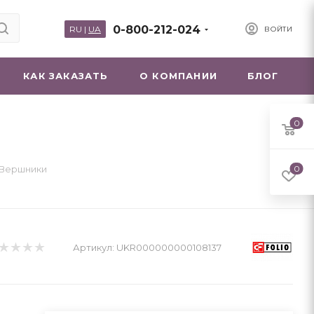
0-800-212-024
RU
|
UA
ВОЙТИ
КАК ЗАКАЗАТЬ
О КОМПАНИИ
БЛОГ
0
 Вершники
0
Артикул:
UKR000000000108137