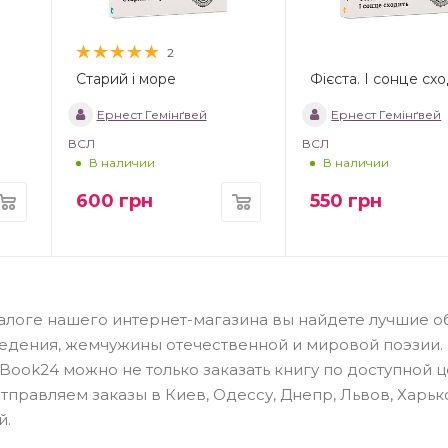
2
Старий і море
Фієста. І сонце сх
Ернест Гемінґвей
Ернест Гемінґвей
ВСЛ
ВСЛ
В наличии
В наличии
600
грн
550
грн
аталоге нашего интернет-магазина вы найдете лучшие 
едения, жемчужины отечественной и мировой поэзии.
ook24 можно не только заказать книгу по доступной це
правляем заказы в Киев, Одессу, Днепр, Львов, Харьк
й.