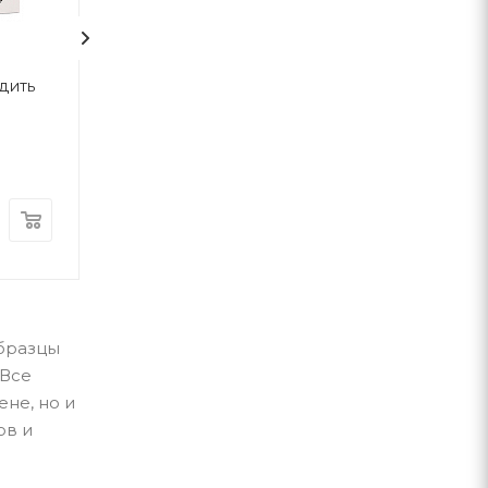
одить
Портрет Доріана Ґрея
Любий друг
Оскар Вайлд
Мопассан Ги д
Фолио
Фолио
В наличии
В наличии
390
грн
480
грн
образцы
 Все
не, но и
ов и