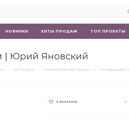
НОВИНКИ
ХИТЫ ПРОДАЖ
ТОП ПРОЕКТЫ
и | Юрий Яновский
—
—
—
а
📜 Проза
⭐ Классическая проза
Чотири шаблі.
В ЖЕЛАЕМОЕ