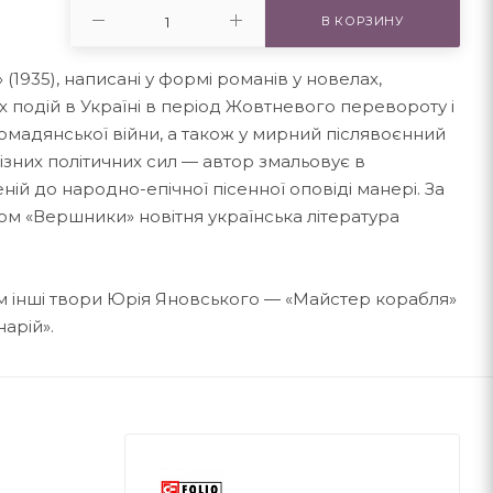
В КОРЗИНУ
 (1935), написані у формі романів у новелах,
подій в Україні в період Жовтневого перевороту і
омадянської війни, а також у мирний післявоєнний
різних політичних сил — автор змальовує в
ій до народно-епічної пісенної оповіді манері. За
м «Вершники» новітня українська література
ом інші твори Юрія Яновського — «Майстер корабля»
нарій».