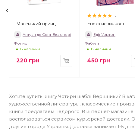
2
Маленький принц
Епоха невинності
т
Антуан де Сент-Екзюпері
Едіт Уортон
Фолио
Фабула
В наличии
В наличии
220
грн
450
грн
Хотите купить книгу Чотири шаблі. Вершники? В к
художественной литературы, классические произв
книги предлагаем недорого. В интернет-магазине B
воспользоваться сервисом курьерской доставки. От
другие города Украины. Доставка занимает 1-5 дне