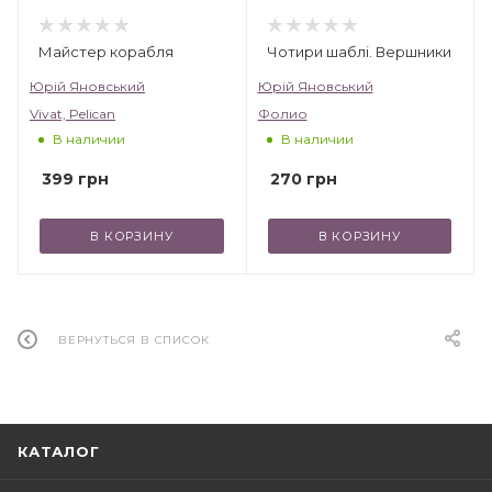
Майстер корабля
Чотири шаблі. Вершники
Юрій Яновський
Юрій Яновський
Vivat, Pelican
Фолио
В наличии
В наличии
399
грн
270
грн
В КОРЗИНУ
В КОРЗИНУ
ВЕРНУТЬСЯ В СПИСОК
КАТАЛОГ