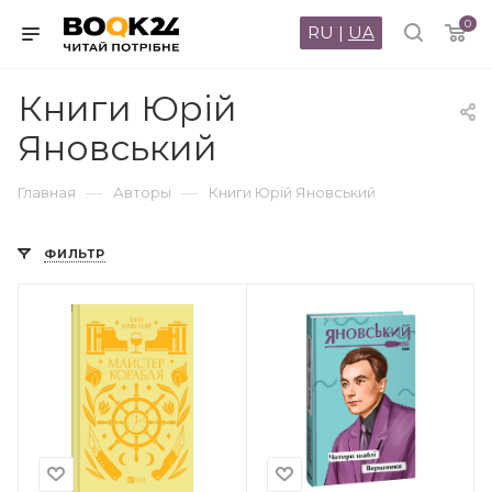
0
RU
|
UA
Книги Юрій
Яновський
—
—
Главная
Авторы
Книги Юрій Яновський
ФИЛЬТР