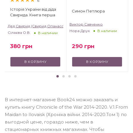
6
Історія України від діда
Симон Петлюра
Свирида. Книга перша
Виктор Савченко
Дед Свирид (Свирид Опанасович)
Нора Друк
В наличии
Сілаєва О.В.
В наличии
380
грн
290
грн
В КОРЗИНУ
В КОРЗИНУ
В интернет-магазине Book24 можно заказать и
купить книгу Chronicle of the War 2014-2020. V.1.From
Maidan to Ilovaisk (Хроніка війни. 2014-2020.Том 1) по
выгодной цене, гораздо ниже, чем в
стационарных книжных магазинах. Чтобы