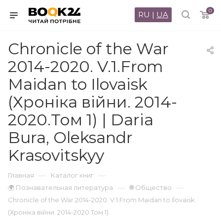
0
RU
|
UA
Chronicle of the War
2014-2020. V.1.From
Maidan to Ilovaisk
(Хроніка війни. 2014-
2020.Том 1) | Daria
Bura, Oleksandr
Krasovitskyy
—
—
Главная
Каталог книг
—
—
🌍 Познавательная литература
🌐 Общество
Chronicle of the War 2014-2020. V.1.From Maidan to Ilovaisk
(Хроніка війни. 2014-2020.Том 1)