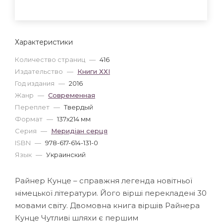
Характеристики
Количество страниц
—
416
Издательство
—
Книги ХХІ
Год издания
—
2016
Жанр
—
Современная
Переплет
—
Твердый
Формат
—
137x214 мм
Серия
—
Меридіан серця
ISBN
—
978-617-614-131-0
Язык
—
Украинский
Райнер Кунце – справжня легенда новітньої
німецької літератури. Його вірші перекладені 30
мовами світу. Двомовна книга віршів Райнера
Кунце Чутливі шляхи є першим