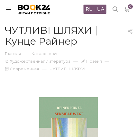
0
RU
|
UA
ЧУТЛИВІ ШЛЯХИ |
Кунце Райнер
—
—
Главная
Каталог книг
—
—
📒 Художественная литература
🖋 Поэзия
—
🦉 Современная
ЧУТЛИВІ ШЛЯХИ