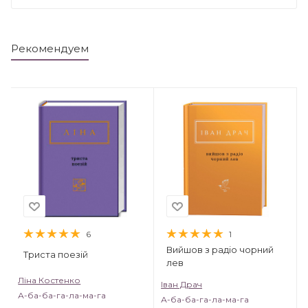
Рекомендуем
6
1
Вийшов з радіо чорний
Триста поезій
лев
Ліна Костенко
Іван Драч
А-ба-ба-га-ла-ма-га
А-ба-ба-га-ла-ма-га