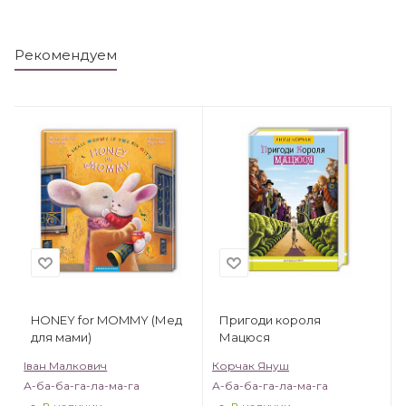
Рекомендуем
HONEY for MOMMY (Мед
Пригоди короля
для мами)
Мацюся
Іван Малкович
Корчак Януш
А-ба-ба-га-ла-ма-га
А-ба-ба-га-ла-ма-га