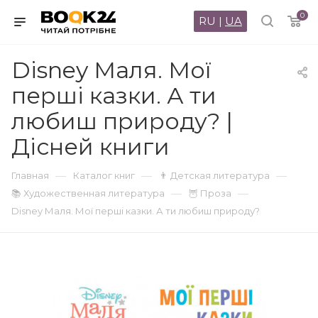
0
RU
|
UA
Disney Маля. Мої
перші казки. А ти
любиш природу? |
Дісней книги
—
—
—
Главная
Каталог книг
👨 Детская литература
—
—
📚 Художественная литература
🦉 Проза
Disney Маля. Мої перші казки. А ти любиш природу?