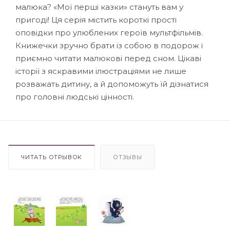
малюка? «Мої перші казки» стануть вам у
пригоді! Ця серія містить короткі прості
оповідки про улюблених героїв мультфільмів.
Книжечки зручно брати із собою в подорож і
приємно читати малюкові перед сном. Цікаві
історії з яскравими ілюстраціями не лише
розважать дитину, а й допоможуть їй дізнатися
про головні людські цінності.
ЧИТАТЬ ОТРЫВОК
ОТЗЫВЫ