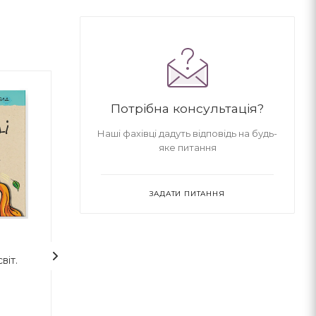
Потрібна консультація?
Наші фахівці дадуть відповідь на будь-
яке питання
ЗАДАТИ ПИТАННЯ
віт.
Ліндберґ. Історія
Історія одного 
неймовірних пригод
Мишеняти-летуна. Книга
2