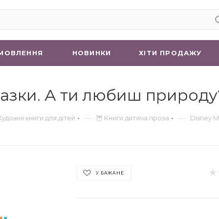
МОВЛЕННЯ
НОВИНКИ
ХIТИ ПРОДАЖУ
казки. А ти любиш природу?
—
—
Художні книги для дітей
🦉 Книги дитяча проза
Disney М
У БАЖАНЕ