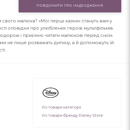
ПОВІДОМИТИ ПРО НАДХОДЖЕННЯ
я свого малюка? «Мої перші казки» стануть вам у
рості оповідки про улюблених героїв мультфільмів.
подорож і приємно читати малюкові перед сном.
іями не лише розважать дитину, а й допоможуть їй
ті.
Усі товари категорії
Усі товари бренду Disney Store