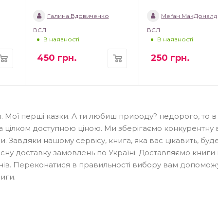
Галина Вдовиченко
Меґан МакДоналд
ВСЛ
ВСЛ
В наявності
В наявності
450
грн.
250
грн.
я. Мої перші казки. А ти любиш природу? недорого, то в
а цілком доступною ціною. Ми зберігаємо конкурентну в
. Завдяки нашому сервісу, книга, яка вас цікавить, буд
есну доставку замовлень по Україні. Доставляємо книги 
5 днів. Переконатися в правильності вибору вам допомож
иги.