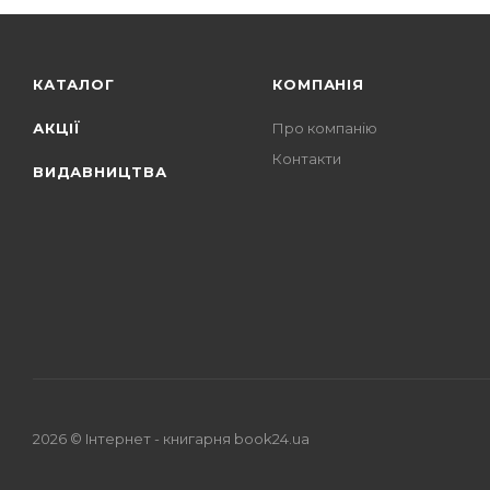
КАТАЛОГ
КОМПАНІЯ
АКЦІЇ
Про компанію
Контакти
ВИДАВНИЦТВА
2026 © Iнтернет - книгарня
book24.ua