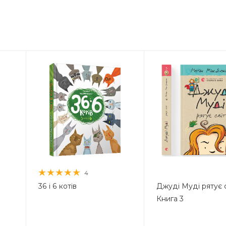
4
36 і 6 котів
Джуді Муді рятує с
Книга 3