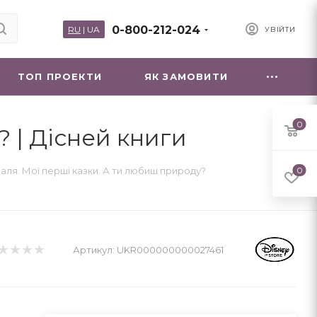
0-800-212-024
RU
|
UA
УВІЙТИ
ТОП ПРОЕКТИ
ЯК ЗАМОВИТИ
0
 | Дісней книги
аля. Мої перші казки. А ти любиш природу?
0
Артикул:
UKR000000000027461