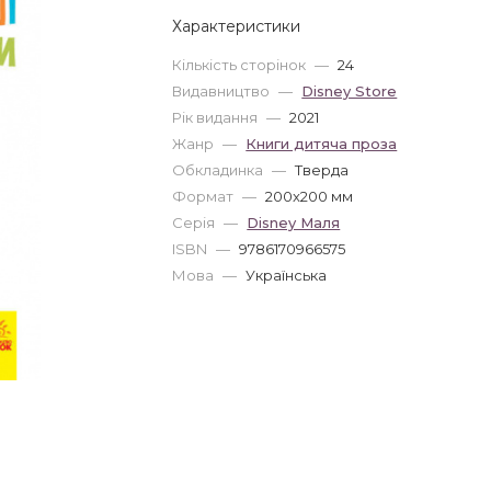
Характеристики
Кількість сторінок
—
24
Видавництво
—
Disney Store
Рік видання
—
2021
Жанр
—
Книги дитяча проза
Обкладинка
—
Тверда
Формат
—
200x200 мм
Серія
—
Disney Маля
ISBN
—
9786170966575
Мова
—
Українська