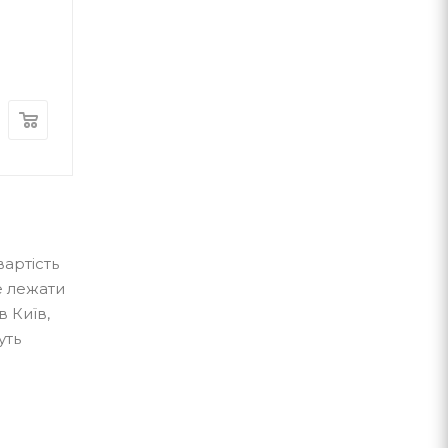
Торбен Кульман
Юрій Винничу
ВСЛ
А-ба-ба-га-ла-ма-г
В наявності
В наявності
550
грн.
300
грн.
артість
е лежати
в Київ,
уть