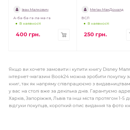
Іван Малкович
Меґан МакДоналд
А-ба-ба-га-ла-ма-га
ВСЛ
В наявності
В наявності
400
грн.
250
грн.
Якщо ви хочете замовити і купити книгу Disney Мал
інтернет-магазині Book24 можна зробити покупку з
книг, так як напряму співпрацюємо з видавництвами
у вас на столі вже за декілька днів. Гарантуємо адр
Харків, Запоріжжя, Львів та інші міста протягом 1-
відгуки покупців, короткий опис видання та фото кн