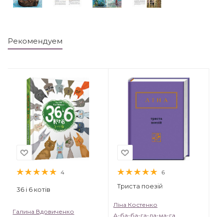
Рекомендуем
4
6
Триста поезій
36 і 6 котів
Ліна Костенко
Галина Вдовиченко
А-ба-ба-га-ла-ма-га