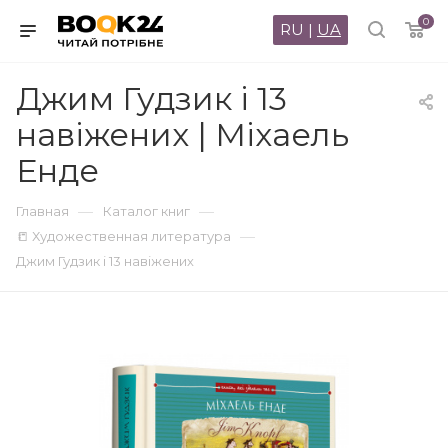
0
RU
|
UA
Джим Гудзик і 13
навіжених | Міхаель
Енде
—
—
Главная
Каталог книг
—
📒 Художественная литература
Джим Гудзик і 13 навіжених