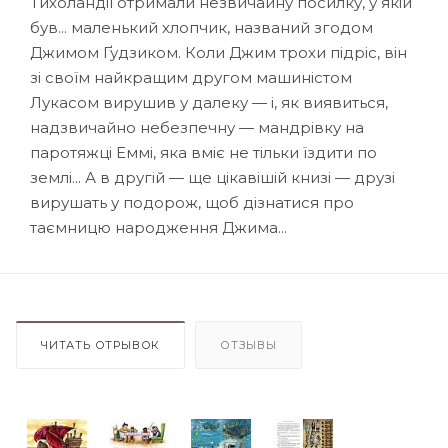
Тихоландії отримали незвичайну посилку, у якій
був... маленький хлопчик, названий згодом
Джимом Ґудзиком. Коли Джим трохи підріс, він
зі своїм найкращим другом машиністом
Лукасом вирушив у далеку — і, як виявиться,
надзвичайно небезпечну — мандрівку на
паротяжці Еммі, яка вміє не тільки їздити по
землі... А в другій — ще цікавішій книзі — друзі
вирушать у подорож, щоб дізнатися про
таємницю народження Джима...
ЧИТАТЬ ОТРЫВОК
ОТЗЫВЫ