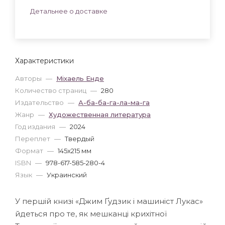
Детальнее о доставке
Характеристики
Авторы
—
Міхаель Енде
Количество страниц
—
280
Издательство
—
А-ба-ба-га-ла-ма-га
Жанр
—
Художественная литература
Год издания
—
2024
Переплет
—
Твердый
Формат
—
145x215 мм
ISBN
—
978-617-585-280-4
Язык
—
Украинский
У першій книзі «Джим Ґудзик і машиніст Лукас»
йдеться про те, як мешканці крихітної