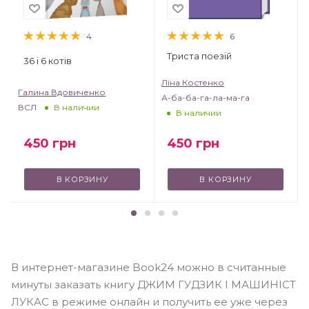
4
6
Триста поезій
36 і 6 котів
Ліна Костенко
Галина Вдовиченко
А-ба-ба-га-ла-ма-га
ВСЛ
В наличии
В наличии
450
грн
450
грн
В КОРЗИНУ
В КОРЗИНУ
В интернет-магазине Book24 можно в считанные
минуты заказать книгу ДЖИМ ГУДЗИК І МАШИНІСТ
ЛУКАС в режиме онлайн и получить ее уже через