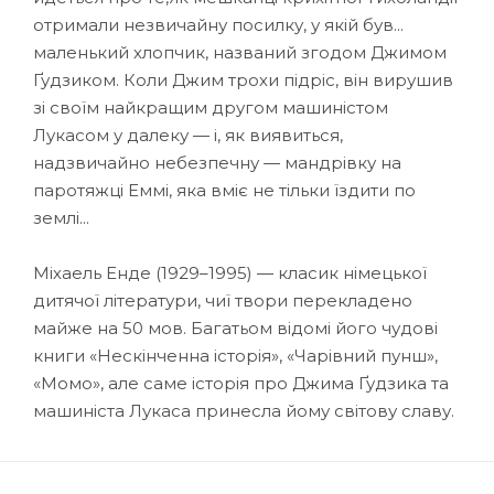
отримали незвичайну посилку, у якій був...
маленький хлопчик, названий згодом Джимом
Ґудзиком. Коли Джим трохи підріс, він вирушив
зі своїм найкращим другом машиніс­том
Лукасом у далеку — і, як виявиться,
надзвичайно небезпечну — мандрівку на
паротяжці Еммі, яка вміє не тільки їздити по
землі...
Міхаель Енде (1929–1995) — класик німецької
дитячої літератури, чиї твори перекладено
майже на 50 мов. Багатьом відомі його чудові
книги «Нескінченна історія», «Чарівний пунш»,
«Момо», але саме історія про Джима Ґудзика та
машиніста Лукаса принесла йому світову славу.