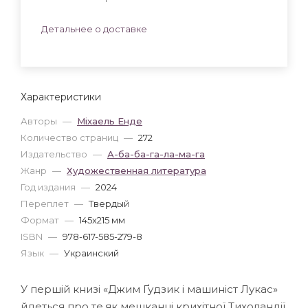
Детальнее о доставке
Характеристики
Авторы
—
Міхаель Енде
Количество страниц
—
272
Издательство
—
А-ба-ба-га-ла-ма-га
Жанр
—
Художественная литература
Год издания
—
2024
Переплет
—
Твердый
Формат
—
145x215 мм
ISBN
—
978-617-585-279-8
Язык
—
Украинский
У першій книзі «Джим Ґудзик і машиніст Лукас»
йдеться про те,як мешканці крихітної Тихоландії