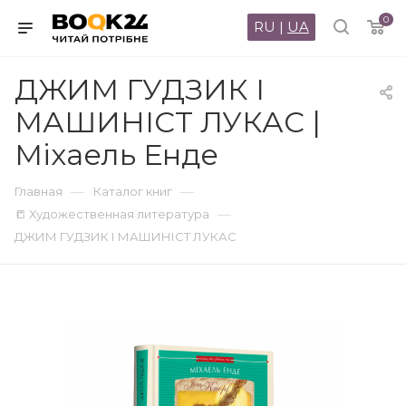
0
RU
|
UA
ДЖИМ ГУДЗИК І
МАШИНІСТ ЛУКАС |
Міхаель Енде
—
—
Главная
Каталог книг
—
📒 Художественная литература
ДЖИМ ГУДЗИК І МАШИНІСТ ЛУКАС