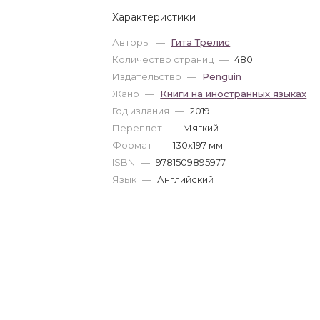
Характеристики
Авторы
—
Гита Трелис
Количество страниц
—
480
Издательство
—
Penguin
Жанр
—
Книги на иностранных языках
Год издания
—
2019
Переплет
—
Мягкий
Формат
—
130x197 мм
ISBN
—
9781509895977
Язык
—
Английский