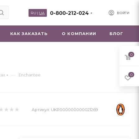
0-800-212-024
RU
|
UA
ВОЙТИ
КАК ЗАКАЗАТЬ
О КОМПАНИИ
БЛОГ
0
—
ках
Enchantee
0
Артикул:
UKR000000000021269