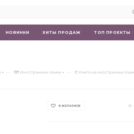
НОВИНКИ
ХИТЫ ПРОДАЖ
ТОП ПРОЕКТЫ
—
—
а
🗺 Иностранные языки
📒 Книги на иностранных язы
В ЖЕЛАЕМОЕ