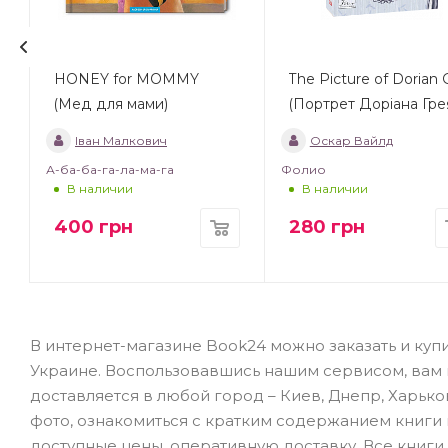
HONEY for MOMMY
The Picture of Dorian 
(Мед для мами)
(Портрет Доріана Гре
Іван Малкович
Оскар Вайлд
А-ба-ба-га-ла-ма-га
Фолио
В наличии
В наличии
400
грн
280
грн
В интернет-магазине Book24 можно заказать и куп
Украине. Воспользовавшись нашим сервисом, вам не
доставляется в любой город – Киев, Днепр, Харько
фото, ознакомиться с кратким содержанием книги
доступные цены, оперативную доставку. Все книги 