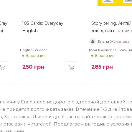
Gray
105 Cards: Everyday
Story telling. Англі
я)
English
для дітей в історія
Елена Жупанова
English Student
Моя Книжкова Полиц
В наличии
В наличии
250
грн
285
грн
ить книгу Enchantee недорого с адресной доставкой п
 придется долго ждать заказ. В течение 1-5 дней тов
в, Запорожье, Львов и др. У нас на сайте можно просмо
 и отзывами читателей. Предлагаем выгодные условия
в наличии.