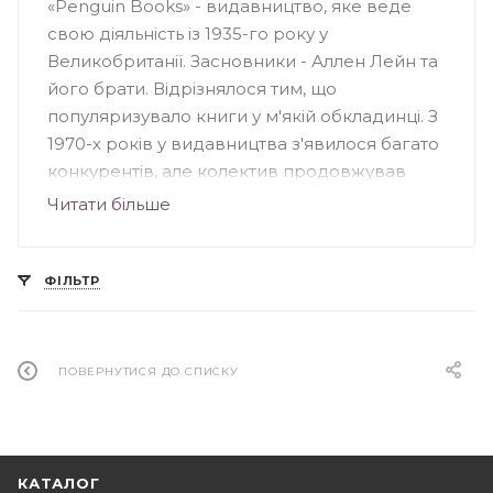
«Penguin Books» - видавництво, яке веде
свою діяльність із 1935-го року у
Великобританії. Засновники - Аллен Лейн та
його брати. Відрізнялося тим, що
популяризувало книги у м'якій обкладинці. З
1970-х років у видавництва з'явилося багато
конкурентів, але колектив продовжував
випускати серйозні книги для широкого
Читати більше
кола читачів. Видавництво «Penguin»
спеціалізувалося на книжковій фантастиці та
науково-популярних творах, особливе
ФІЛЬТР
значення несли книги з культури, науки,
мистецтва та політики Великобританії. На
сьогоднішній день «Penguin Books» - це
ПОВЕРНУТИСЯ ДО СПИСКУ
підрозділ групи «Penguin», що належить
британському видавництву «Pearson».
КАТАЛОГ