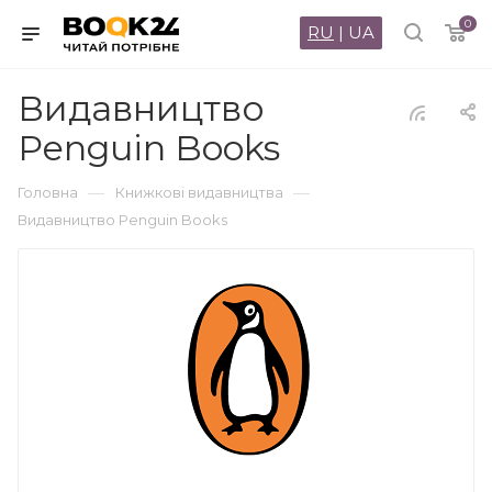
0
RU
|
UA
Видавництво
Penguin Books
—
—
Головна
Книжкові видавництва
Видавництво Penguin Books