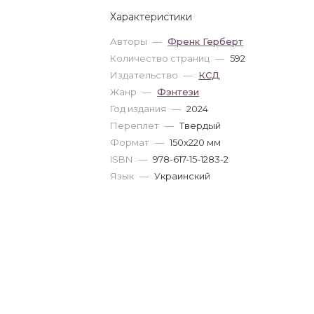
Характеристики
Авторы
—
Френк Герберт
Количество страниц
—
592
Издательство
—
КСД
Жанр
—
Фэнтези
Год издания
—
2024
Переплет
—
Твердый
Формат
—
150x220 мм
ISBN
—
978-617-15-1283-2
Язык
—
Украинский