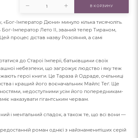
В КОРЗИНУ
у, «Бог-Імператор Дюни» минуло кілька тисячоліть.
в Бог-Імператор Лето ІІ, званий тепер Тираном,
Цей процес дістав назву Розсіяння, а самі
татися до Старої Імперії, батьківщини своїх
рашної небезпеки, що загрожує людство і яку теж
жають герої книги. Це Тараза й Одраде, очільниці
ства і кращий його воєначальник Майлс Теґ. Ще
бностями, недоступними усім його попередникам-
 вміє наказувати гігантським червам.
чний і ментальний спадок, а також те, що всі вони —
передостанній роман однієї з найзнаменитіших серій