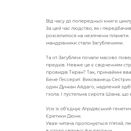
Від часу дії попередньої книги цикл
За цей час людство, як і передбачи
розселилося на незліченні планети. 
мандрівники стали Загубленими.
Та от Загублені почали масово повер
предків. Невже це є свідченням ст
провидів Тиран? Так, принаймні вва
Бене Ґессерит. Вихованець Сестрин
один Дункан Айдаго, наділений зді
гхола. І пустельна сирота Шіана, що
Усіх їх об’єднує Атрідівський генети
Єретики Дюни.
Увазі читача пропонується п’ятий, 
в історії світової фантастики.