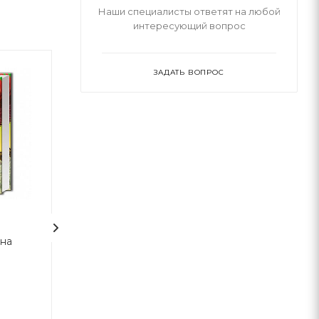
Наши специалисты ответят на любой
интересующий вопрос
ЗАДАТЬ ВОПРОС
1
мна
Гаррі Поттер і в’язень
Гаррі Поттер і 
Азкабану. Велике
Фенікса
ілюстроване видання
Джоан Роулінг
Джоан Роулінг