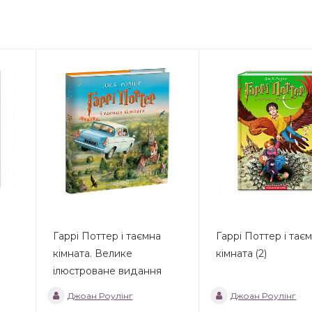
Гаррі Поттер і таємна
Гаррі Поттер і тає
кімната. Велике
кімната (2)
ілюстроване видання
Джоан Роулінг
Джоан Роулінг