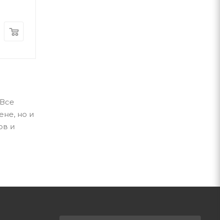
А-ба-ба-га-ла-ма-га
А-ба-ба-га-ла-ма-г
В наличии
В наличии
1 240
грн
460
грн
 Все
не, но и
ов и