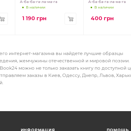
А-ба-ба-га-ла-ма-га
А-ба-ба-га-ла-ма-га
В наличии
В наличии
1 190
грн
400
грн
шего интернет-магазина вы найдете лучшие образцы
едения, жемчужины отечественной и мировой поэзии.
ook24 можно не только заказать книгу по доступной це
правляем заказы в Киев, Одессу, Днепр, Львов, Харьк
й.
ИНФОРМАЦИЯ
ПОМОЩЬ