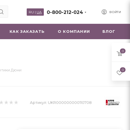
0-800-212-024
RU
|
UA
ВОЙТИ
КАК ЗАКАЗАТЬ
О КОМПАНИИ
БЛОГ
0
етики Дюни
0
Артикул:
UKR000000000110708