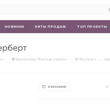
НОВИНКИ
ХИТЫ ПРОДАЖ
ТОП ПРОЕКТЫ
ерберт
—
—
—
а
👽 Фантастика. Фэнтези. Ужасы
🦉 Фэнтези
Єр
В ЖЕЛАЕМОЕ