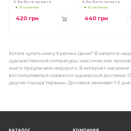
А-ба-ба-га-ла-ма-га
А-ба-ба-га-ла-ма-га
В наличии
В наличии
420
грн
440
грн
Хотите купить книгу Єретики Дюни? В каталоге на
художественной литературы, классические произв
книги предлагаем недорого. В интернет-магазине B
воспользоваться сервисом курьерской доставки. От
другие города Украины. Доставка занимает 1-5 дне
КАТАЛОГ
КОМПАНИЯ