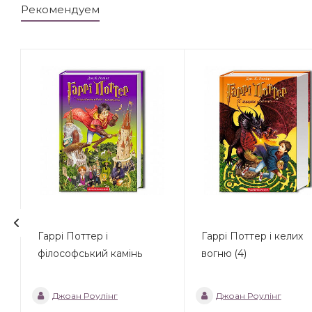
Рекомендуем
а
Гаррі Поттер і
Гаррі Поттер і келих
філософський камінь
вогню (4)
Джоан Роулінг
Джоан Роулінг