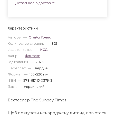
Детальнее о доставке
Характеристики
Авторы
—
Стейсі Голлс
Количество страниц
—
352
Издательство
—
КСД
Жанр
—
Фэнтези
Год издания
—
2023
Переплет
—
Твердый
Формат
—
150x220 мм
ISBN
—
978-617-15-0379-3
Язык
—
Украинский
Бестселер The Sunday Times
Щоб врятувати ненароджену дитину, довіртеся