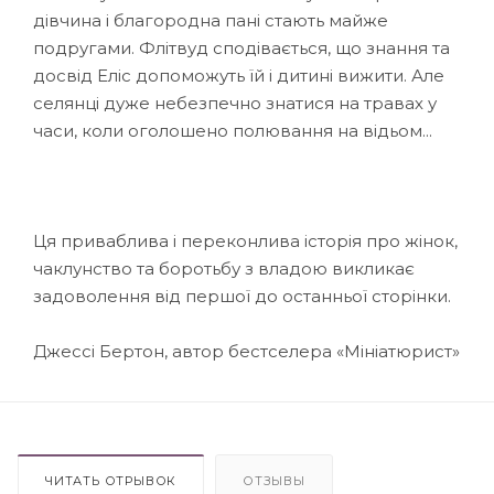
дівчина і благородна пані стають майже
подругами. Флітвуд сподівається, що знання та
досвід Еліс допоможуть їй і дитині вижити. Але
селянці дуже небезпечно знатися на травах у
часи, коли оголошено полювання на відьом...
Ця приваблива і переконлива історія про жінок,
чаклунство та боротьбу з владою викликає
задоволення від першої до останньої сторінки.
Джессі Бертон, автор бестселера «Мініатюрист»
ЧИТАТЬ ОТРЫВОК
ОТЗЫВЫ