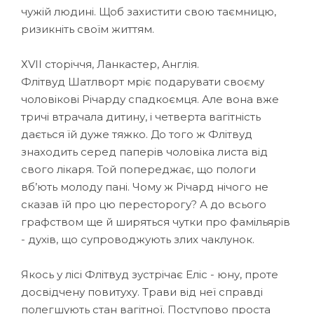
чужій людині. Щоб захистити свою таємницю,
ризикніть своїм життям.
ХVII сторіччя, Ланкастер, Англія.
Флітвуд Шатлворт мріє подарувати своєму
чоловікові Річарду спадкоємця. Але вона вже
тричі втрачала дитину, і четверта вагітність
дається їй дуже тяжко. До того ж Флітвуд
знаходить серед паперів чоловіка листа від
свого лікаря. Той попереджає, що пологи
вб’ють молоду пані. Чому ж Річард нічого не
сказав їй про цю пересторогу? А до всього
графством ще й ширяться чутки про фамільярів
- духів, що супроводжують злих чаклунок.
Якось у лісі Флітвуд зустрічає Еліс - юну, проте
досвідчену повитуху. Трави від неї справді
полегшують стан вагітної. Поступово проста