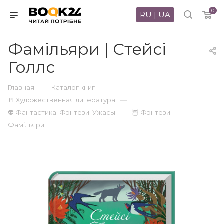
0
RU
|
UA
Фамільяри | Стейсі
Голлс
—
—
Главная
Каталог книг
—
📒 Художественная литература
—
—
👽 Фантастика. Фэнтези. Ужасы
🦉 Фэнтези
Фамільяри