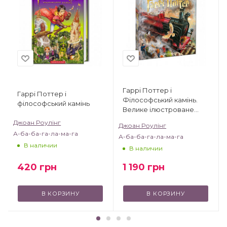
Гаррі Поттер і
Гаррі Поттер і
Філософський камінь.
філософський камінь
Велике ілюстроване
видання
Джоан Роулінг
Джоан Роулінг
А-ба-ба-га-ла-ма-га
А-ба-ба-га-ла-ма-га
В наличии
В наличии
420
грн
1 190
грн
В КОРЗИНУ
В КОРЗИНУ