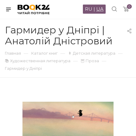
0
RU
|
UA
Гармидер у Дніпрі |
Анатолій Дністровий
—
—
—
Главная
Каталог книг
👨 Детская литература
—
—
📚 Художественная литература
🦉 Проза
Гармидер у Дніпрі