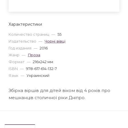
Характеристики
Количество страниц
—
55
Издательство
—
Чорні вівці
Год издания
—
2016
Жанр
—
Проза
Формат
—
216x242 мм
ISBN
—
978-617-614-132-7
Язык
—
Украинский
Збірка віршів для дітей віком від 4 років про
мешканців столичної ріки Дніпро.