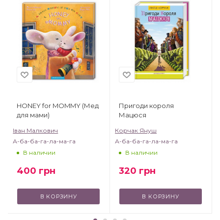
HONEY for MOMMY (Мед
Пригоди короля
для мами)
Мацюся
Іван Малкович
Корчак Януш
А-ба-ба-га-ла-ма-га
А-ба-ба-га-ла-ма-га
В наличии
В наличии
400
грн
320
грн
В КОРЗИНУ
В КОРЗИНУ