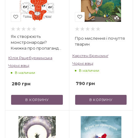
Як створюють
Про мислення і почуття
монстронароди?
тварин
Книжка про пропаганду,
дурнероб і Чухлера
Карстен Брензинґ
Юлія Рацебуржинська
Чорні вівці
Чорні вівці
В наличии
В наличии
790
грн
280
грн
В КОРЗИНУ
В КОРЗИНУ