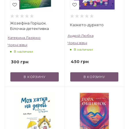
Жозефіна Горішок.
Казкето-дуркето
Білочка-детективка
Андрій Любка
Катерина Лазірко
Чорні вівці
Чорні вівці
В наличии
В наличии
450
грн
300
грн
В КОРЗИНУ
В КОРЗИНУ