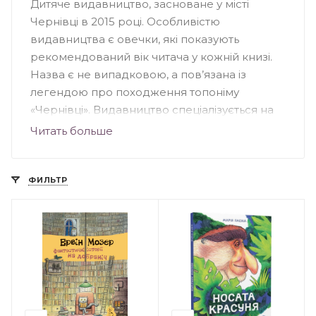
Дитяче видавництво, засноване у місті
Чернівці в 2015 році. Особливістю
видавництва є овечки, які показують
рекомендований вік читача у кожній книзі.
Назва є не випадковою, а пов’язана із
легендою про походження топоніму
«Чернівці». Видавництво спеціалізується на
арт-буках, книгах-білінгвах та цікавих
Читать больше
виданнях із сучасними ілюстраціями. Тут
вийшли друком такі дитячі книги, як:
«Імператор Абсурдії», «Майстерня Вендела»
ФИЛЬТР
Кріса Рідделла, «Ведмеже диво» Вольфа
Ерльбруха, «Ще одна цегла в стіні» Андрія
Тужикова та інші.