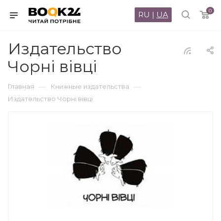
0
RU
|
UA
Издательство
Чорні вівці
—
—
Главная
Книжные издательства
Издательство Чорні вівці