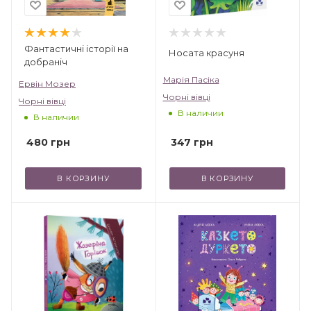
Фантастичні історії на
Носата красуня
добраніч
Марія Пасіка
Ервін Мозер
Чорні вівці
Чорні вівці
В наличии
В наличии
347
грн
480
грн
В КОРЗИНУ
В КОРЗИНУ