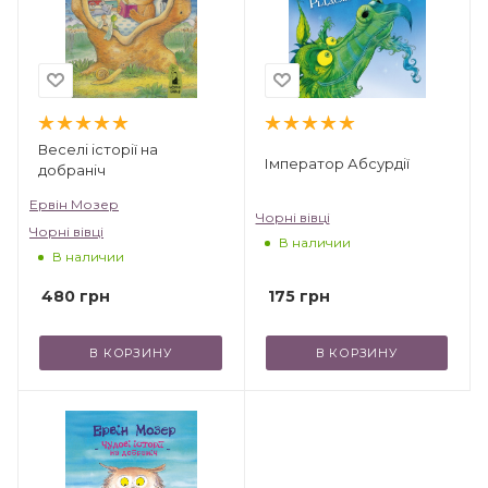
Веселі історії на
Імператор Абсурдії
добраніч
Ервін Мозер
Чорні вівці
Чорні вівці
В наличии
В наличии
480
грн
175
грн
В КОРЗИНУ
В КОРЗИНУ