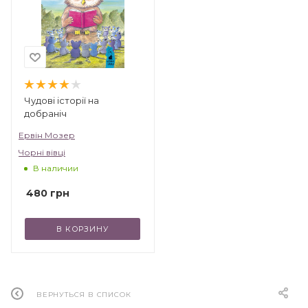
Чудові історії на
добраніч
Ервін Мозер
Чорні вівці
В наличии
480
грн
В КОРЗИНУ
ВЕРНУТЬСЯ В СПИСОК