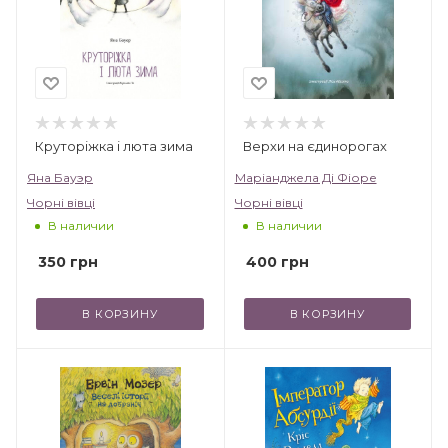
Круторіжка і люта зима
Верхи на єдинорогах
Яна Бауэр
Маріанджела Ді Фіоре
Чорні вівці
Чорні вівці
В наличии
В наличии
350
грн
400
грн
В КОРЗИНУ
В КОРЗИНУ