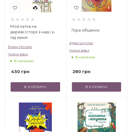
Моя хатка на
Гора обіцянок
дереві.Історії з-над і з-
під землі
Адам Шустак
Ервін Мозер
Чорні вівці
Чорні вівці
В наличии
В наличии
280
грн
450
грн
В КОРЗИНУ
В КОРЗИНУ