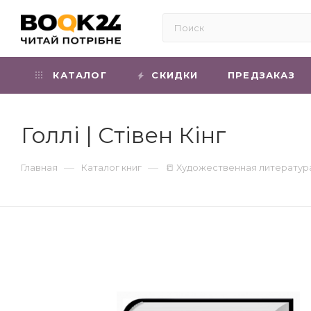
КАТАЛОГ
СКИДКИ
ПРЕДЗАКАЗ
Голлі | Стівен Кінг
—
—
Главная
Каталог книг
📒 Художественная литератур