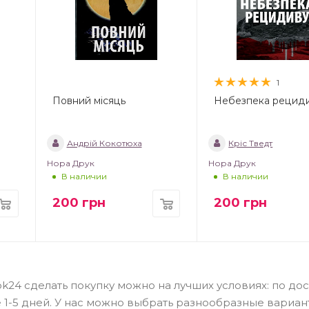
1
Повний місяць
Небезпека рецид
Андрій Кокотюха
Кріс Тведт
Нора Друк
Нора Друк
В наличии
В наличии
200
грн
200
грн
ok24 сделать покупку можно на лучших условиях: по до
е 1-5 дней. У нас можно выбрать разнообразные вариан