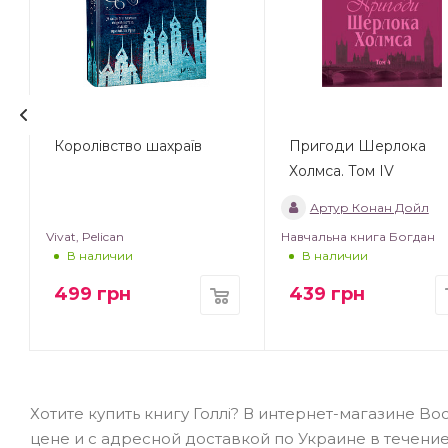
Королівство шахраїв
Пригоди Шерлока
Холмса. Том IV
Артур Конан Дойл
Vivat, Pelican
Навчальна книга Богдан
В наличии
В наличии
499
грн
439
грн
Хотите купить книгу Голлі? В интернет-магазине Bo
цене и с адресной доставкой по Украине в течени