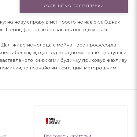
СООБЩИТЬ О ПОСТУПЛЕНИИ
тку: на нову справу в неї просто немає сил. Однак
і Пенні Дал, Голлі без вагань погоджується
і Дал, живе немолода сімейна пара професорів -
еспектабельні, віддані одне одному… а ще підступні й
о, заставленого книжками будинку приховує жахливу
 помилки, то познайомиться із цим моторошним
Все товары категории