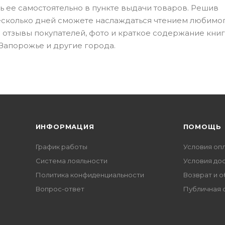
ть ее самостоятельно в пункте выдачи товаров. Решив
есколько дней сможете наслаждаться чтением любимо
 отзывы покупателей, фото и краткое содержание книг
 Запорожье и другие города.
ИНФОРМАЦИЯ
ПОМОЩЬ
График работы
Условия оп
Система лояльности
Условия до
Политика конфиденциальности
Возврат и 
Вопрос-ответ
Публичная 