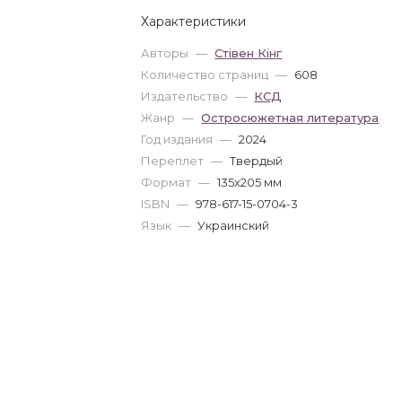
Характеристики
Авторы
—
Стівен Кінг
Количество страниц
—
608
Издательство
—
КСД
Жанр
—
Остросюжетная литература
Год издания
—
2024
Переплет
—
Твердый
Формат
—
135x205 мм
ISBN
—
978-617-15-0704-3
Язык
—
Украинский