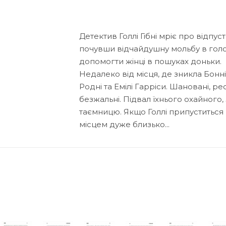
Детектив Голлі Гібні мріє про відпус
почувши відчайдушну мольбу в голос
допомогти жінці в пошуках доньки.
Недалеко від місця, де зникла Бонн
Родні та Емілі Гарріси. Шановані, р
безжальні. Підвал їхнього охайног
таємницю. Якщо Голлі припуститься
місцем дуже близько...