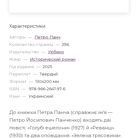
Характеристики
Авторы
—
Петро Панч
Количество страниц
—
296
Издательство
—
Урбино
Жанр
—
Исторический роман
Год издания
—
2025
Переплет
—
Твердый
Формат
—
130x200 мм
ISBN
—
978-966-2647-97-6
Язык
—
Украинский
До книжки Петра Панча (справжнє ім’я —
Петро Йосипович Панченко) входять дві
повісті: «Голубі ешелони» (1927) й «Реванш»
(1930) та два оповідання: «Зелена трясовина»