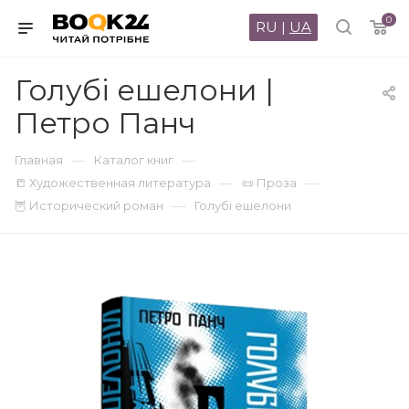
0
RU
|
UA
Голубі ешелони |
Петро Панч
—
—
Главная
Каталог книг
—
—
📒 Художественная литература
📜 Проза
—
🦉 Исторический роман
Голубі ешелони