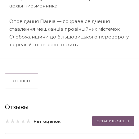
архіві письменника.
Оповідання Панча — яскраве свідчення
ставлення мешканців провінційних містечок
Слобожанщини до більшовицького перевороту
та реалій тогочасного життя.
ОТЗЫВЫ
Отзывы
Нет оценок
ОСТАВИТЬ ОТЗЫВ