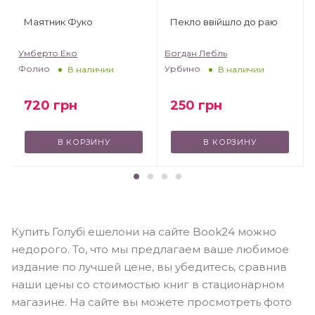
Маятник Фуко
Пекло ввійшло до раю
Умберто Еко
Богдан Лебль
Фолио
Урбино
В наличии
В наличии
720
грн
250
грн
В КОРЗИНУ
В КОРЗИНУ
Купить Голубі ешелони на сайте Book24 можно
недорого. То, что мы предлагаем ваше любимое
издание по лучшей цене, вы убедитесь, сравнив
наши цены со стоимостью книг в стационарном
магазине. На сайте вы можете просмотреть фото