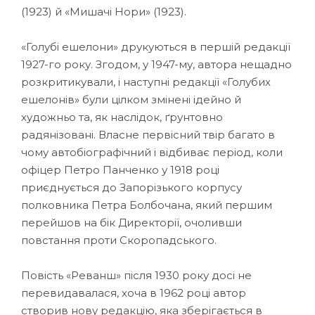
(1923) й «Мишачі Нори» (1923).
«Голубі ешелони» друкуються в першій редакції
1927-го року. Згодом, у 1947-му, автора нещадно
розкритикували, і наступні редакції «Голубих
ешелонів» були цілком змінені ідейно й
художньо та, як наслідок, ґрунтовно
радянізовані. Власне первісний твір багато в
чому автобіографічний і відбиває період, коли
офіцер Петро Панченко у 1918 році
приєднується до Запорізького корпусу
полковника Петра Болбочана, який першим
перейшов на бік Директорії, очоливши
повстання проти Скоропадського.
Повість «Реванш» після 1930 року досі не
перевидавалася, хоча в 1962 році автор
створив нову редакцію, яка зберігається в