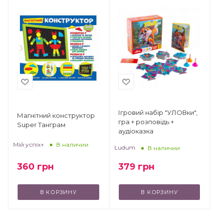
Ігровий набір "УЛОВки",
Магнітний конструктор
гра + розповідь +
Super Танграм
аудіоказка
Мій успіх+
В наличии
Ludum
В наличии
360
грн
379
грн
В КОРЗИНУ
В КОРЗИНУ