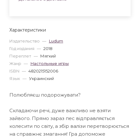
Характеристики
Издательство
—
Ludum
Год издания
—
2018
Переплет
—
Мягкий
Жанр
—
Настольные игры
ISBN
—
4820215152006
Язык
—
Украинский
Полюбляєш подорожувати?
Складаючи речі, дуже важливо не взяти
зайвого. Прямо зараз пес відправляється
колесити по світу, а збір валізи перетворюється
на справжнє змагання! Гра допоможе