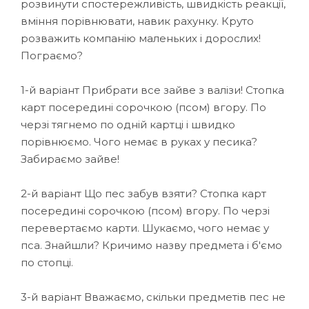
розвинути спостережливість, швидкість реакції,
вміння порівнювати, навик рахунку. Круто
розважить компанію маленьких і дорослих!
Пограємо?
1-й варіант Прибрати все зайве з валізи! Стопка
карт посередині сорочкою (псом) вгору. По
черзі тягнемо по одній картці і швидко
порівнюємо. Чого немає в руках у песика?
Забираємо зайве!
2-й варіант Що пес забув взяти? Стопка карт
посередині сорочкою (псом) вгору. По черзі
перевертаємо карти. Шукаємо, чого немає у
пса. Знайшли? Кричимо назву предмета і б'ємо
по стопці.
3-й варіант Вважаємо, скільки предметів пес не