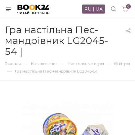
0
RU
|
UA
Гра настільна Пес-
мандрівник LG2045-
54 |
—
—
—
Главная
Каталог книг
Настольные игры
🎲 Игры
—
Гра настільна Пес-мандрівник LG2045-54