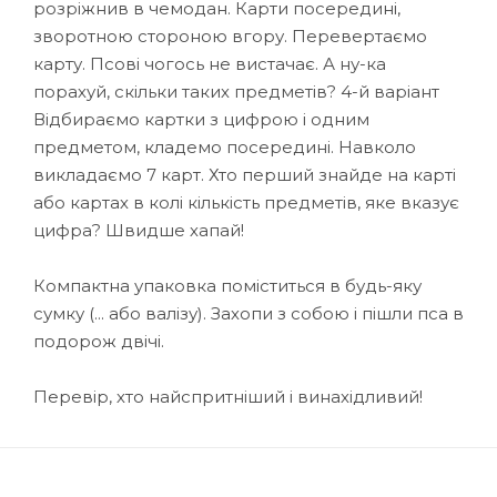
розріжнив в чемодан. Карти посередині,
зворотною стороною вгору. Перевертаємо
карту. Псові чогось не вистачає. А ну-ка
порахуй, скільки таких предметів? 4-й варіант
Відбираємо картки з цифрою і одним
предметом, кладемо посередині. Навколо
викладаємо 7 карт. Хто перший знайде на карті
або картах в колі кількість предметів, яке вказує
цифра? Швидше хапай!
Компактна упаковка поміститься в будь-яку
сумку (... або валізу). Захопи з собою і пішли пса в
подорож двічі.
Перевір, хто найспритніший і винахідливий!