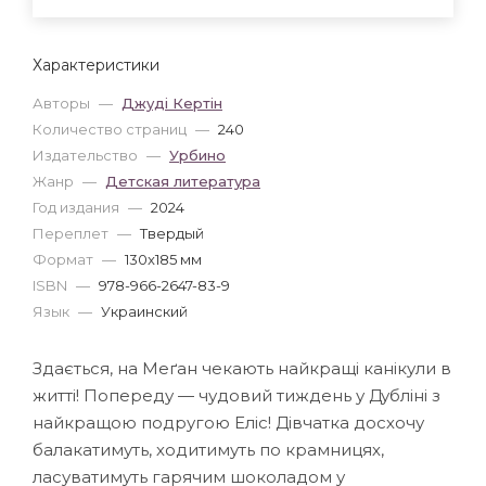
Характеристики
Авторы
—
Джуді Кертін
Количество страниц
—
240
Издательство
—
Урбино
Жанр
—
Детская литература
Год издания
—
2024
Переплет
—
Твердый
Формат
—
130x185 мм
ISBN
—
978-966-2647-83-9
Язык
—
Украинский
Здається, на Меґан чекають найкращі канікули в
житті! Попереду — чудовий тиждень у Дубліні з
найкращою подругою Еліс! Дівчатка досхочу
балакатимуть, ходитимуть по крамницях,
ласуватимуть гарячим шоколадом у