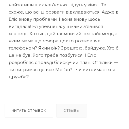
найзатишніших кав’ярнях, підуть у кіно… Та
схоже, що всі ці розваги відкладаються. Адже в
Еліс знову проблеми! І вона знову щось
вигадала! Ел упевнена: у її мами з’явився
хлопець. Хто він, цей таємничий незнайомець, з
яким мама щовечора довго розмовляє
телефоном? Який він? Зрештою, байдуже. Хто б
це не був, його треба позбутися. І Еліс
розробляє справді блискучий план. От тільки —
чи витримає це все Меґан? І чи витримає їхня
дружба?
ЧИТАТЬ ОТРЫВОК
ОТЗЫВЫ