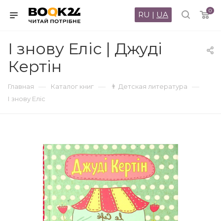
0
RU
|
UA
І знову Еліс | Джуді
Кертін
—
—
—
Главная
Каталог книг
👨 Детская литература
І знову Еліс