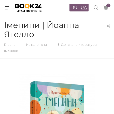
0
RU
|
UA
Іменини | Йоанна
Ягелло
—
—
—
Главная
Каталог книг
👨 Детская литература
Іменини