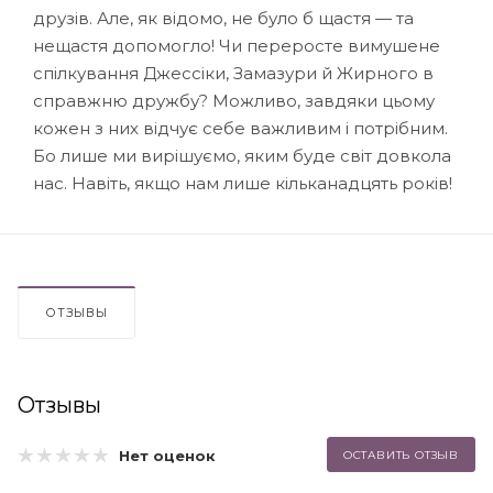
друзів. Але, як відомо, не було б щастя — та
нещастя допомогло! Чи переросте вимушене
спілкування Джессіки, Замазури й Жирного в
справжню дружбу? Можливо, завдяки цьому
кожен з них відчує себе важливим і потрібним.
Бо лише ми вирішуємо, яким буде світ довкола
нас. Навіть, якщо нам лише кільканадцять років!
ОТЗЫВЫ
Отзывы
Нет оценок
ОСТАВИТЬ ОТЗЫВ