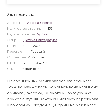
Характеристики
Авторы
—
Йоанна Ягелло
Количество страниц
—
152
Издательство
—
Урбино
Жанр
—
Детская литература
Год издания
—
2024
Переплет
—
Твердый
Формат
—
145x200 мм
ISBN
—
978-966-2647-92-1
Язык
—
Украинский
На свої іменини Майка запросила весь клас.
Точніше, майже весь. Бо чомусь вона навмисне
оминула Джессіку, Жирного й Замазуру. Яка
прикра ситуація! Кожен із цих трьох переживає
її по-своєму. І жоден із цієї трійці не має в класі