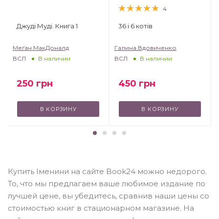
4
Джуді Муді. Книга 1
36 і 6 котів
Меґан МакДоналд
Галина Вдовиченко
ВСЛ
ВСЛ
В наличии
В наличии
250
грн
450
грн
В КОРЗИНУ
В КОРЗИНУ
Купить Іменини на сайте Book24 можно недорого.
То, что мы предлагаем ваше любимое издание по
лучшей цене, вы убедитесь, сравнив наши цены со
стоимостью книг в стационарном магазине. На