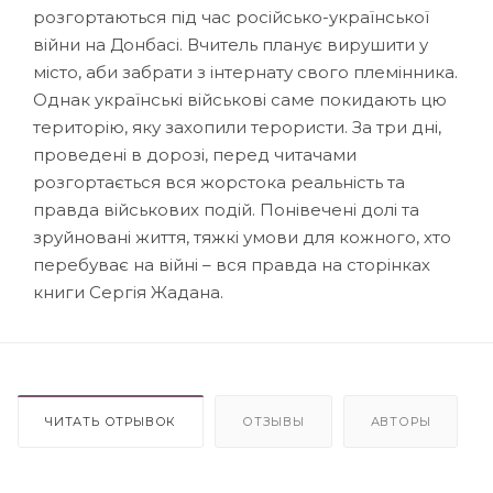
розгортаються під час російсько-української
війни на Донбасі. Вчитель планує вирушити у
місто, аби забрати з інтернату свого племінника.
Однак українські військові саме покидають цю
територію, яку захопили терористи. За три дні,
проведені в дорозі, перед читачами
розгортається вся жорстока реальність та
правда військових подій. Понівечені долі та
зруйновані життя, тяжкі умови для кожного, хто
перебуває на війні – вся правда на сторінках
книги Сергія Жадана.
ЧИТАТЬ ОТРЫВОК
ОТЗЫВЫ
АВТОРЫ