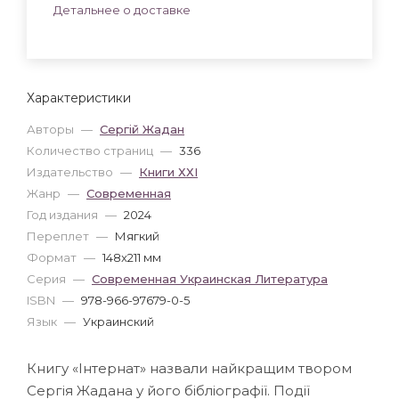
Детальнее о доставке
Характеристики
Авторы
—
Сергій Жадан
Количество страниц
—
336
Издательство
—
Книги ХХІ
Жанр
—
Современная
Год издания
—
2024
Переплет
—
Мягкий
Формат
—
148x211 мм
Серия
—
Современная Украинская Литература
ISBN
—
978-966-97679-0-5
Язык
—
Украинский
Книгу «Інтернат» назвали найкращим твором
Сергія Жадана у його бібліографії. Події