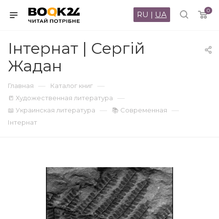
0
RU
|
UA
Інтернат | Сергій
Жадан
—
—
Главная
Каталог книг
—
📒 Художественная литература
—
—
📖 Украинская литература
📚 Современная
Інтернат