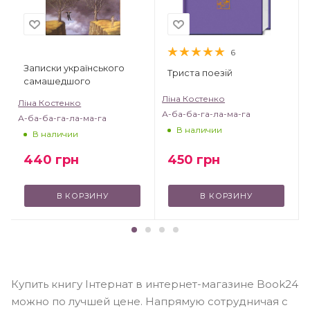
6
Записки українського
Триста поезій
самашедшого
Ліна Костенко
Ліна Костенко
А-ба-ба-га-ла-ма-га
А-ба-ба-га-ла-ма-га
В наличии
В наличии
450
грн
440
грн
В КОРЗИНУ
В КОРЗИНУ
Купить книгу Інтернат в интернет-магазине Book24
можно по лучшей цене. Напрямую сотрудничая с