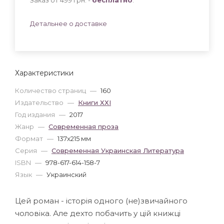
Детальнее о доставке
Характеристики
Количество страниц
—
160
Издательство
—
Книги ХХІ
Год издания
—
2017
Жанр
—
Современная проза
Формат
—
137x215 мм
Серия
—
Современная Украинская Литература
ISBN
—
978-617-614-158-7
Язык
—
Украинский
Цей роман - історія одного (не)звичайного
чоловіка. Але дехто побачить у цій книжці