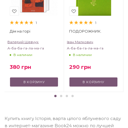
1
1
Дім на горі
ПОДОРОЖНИК.
Валерий Шевчук
Іван Малкович
А-ба-ба-га-ла-ма-га
А-ба-ба-га-ла-ма-га
В наличии
В наличии
380
грн
290
грн
В КОРЗИНУ
В КОРЗИНУ
Купить книгу Історія, варта цілого яблуневого саду
в интернет-магазине Book24 можно по лучшей