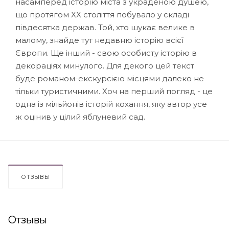
насамперед історію міста з украденою душею,
що протягом ХХ століття побувало у складі
півдесятка держав. Той, хто шукає велике в
малому, знайде тут недавню історію всієї
Європи. Ще інший - свою особисту історію в
декораціях минулого. Для декого цей текст
буде романом-екскурсією місцями далеко не
тільки туристичними. Хоч на перший погляд - це
одна із мільйонів історій кохання, яку автор усе
ж оцінив у цілий яблуневий сад.
ОТЗЫВЫ
Отзывы