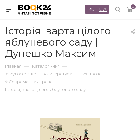
0
RU
|
UA
Історія, варта цілого
яблуневого саду |
Дупешко Максим
—
—
Главная
Каталог книг
—
—
📒 Художественная литература
📜 Проза
—
⭐ Современная проза
Історія, варта цілого яблуневого саду