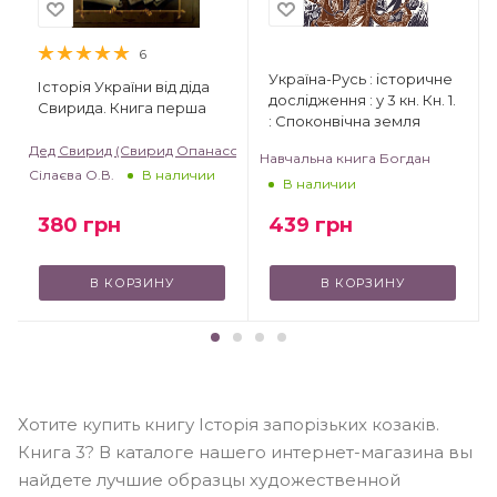
6
Україна-Русь : історичне
Історія України від діда
дослідження : у 3 кн. Кн. 1.
Свирида. Книга перша
: Споконвічна земля
Дед Свирид (Свирид Опанасович)
Навчальна книга Богдан
Сілаєва О.В.
В наличии
В наличии
380
грн
439
грн
В КОРЗИНУ
В КОРЗИНУ
Хотите купить книгу Історія запорізьких козаків.
Книга 3? В каталоге нашего интернет-магазина вы
найдете лучшие образцы художественной