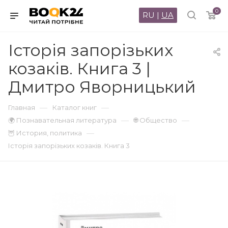
0
RU
|
UA
Історія запорізьких
козаків. Книга 3 |
Дмитро Яворницький
—
—
Главная
Каталог книг
—
—
🌍 Познавательная литература
🌐 Общество
—
🦉 История, политика
Історія запорізьких козаків. Книга 3