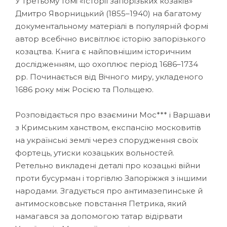
У третьому томі «Історії запорізьких козаків»
Дмитро Яворницький (1855–1940) на багатому
документальному матеріалі в популярній формі
автор всебічно висвітлює історію запорізького
козацтва. Книга є найповнішим історичним
дослідженням, що охоплює період 1686–1734
рр. Починається від Вічного миру, укладеного
1686 року між Росією та Польщею.
Розповідається про взаємини Мос*** і Варшави
з Кримським ханством, експансію московитів
на українські землі через спорудження своїх
фортець, утиски козацьких вольностей.
Ретельно викладені деталі про козацькі війни
проти бусурман і торгівлю Запоріжжя з іншими
народами. Згадується про антимазепинське й
антимосковське повстання Петрика, який
намагався за допомогою татар відірвати