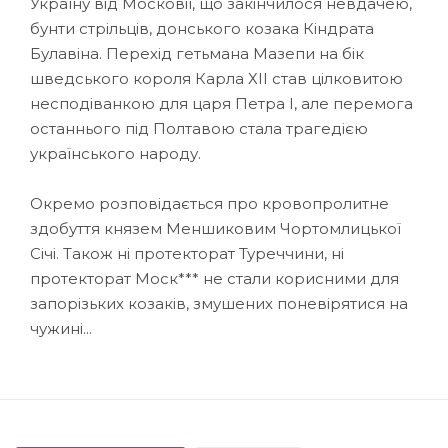
Україну від Московії, що закінчилося невдачею,
бунти стрільців, донського козака Кіндрата
Булавіна. Перехід гетьмана Мазепи на бік
шведського короля Карла ХІІ став цілковитою
несподіванкою для царя Петра І, але перемога
останнього під Полтавою стала трагедією
українського народу.
Окремо розповідається про кровопролитне
здобуття князем Меншиковим Чортомлицької
Січі. Також ні протекторат Туреччини, ні
протекторат Моск*** не стали корисними для
запорізьких козаків, змушених поневірятися на
чужині...