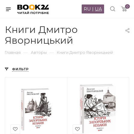
0
RU
|
UA
Книги Дмитро
Яворницький
—
—
Главная
Авторы
Книги Дмитро Яворницький
ФИЛЬТР