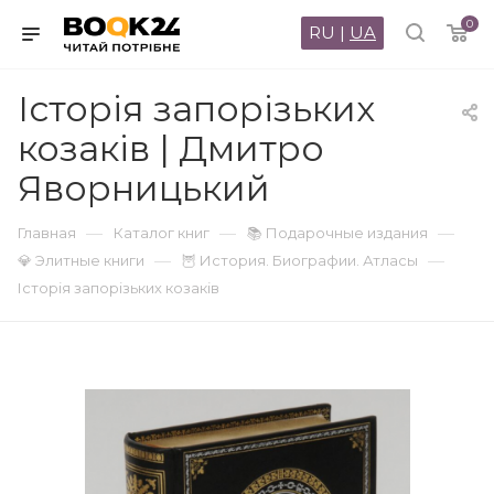
0
RU
|
UA
Історія запорізьких
козаків | Дмитро
Яворницький
—
—
—
Главная
Каталог книг
📚 Подарочные издания
—
—
💎 Элитные книги
🦉 История. Биографии. Атласы
Історія запорізьких козаків