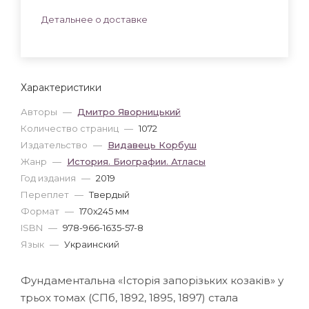
Детальнее о доставке
Характеристики
Авторы
—
Дмитро Яворницький
Количество страниц
—
1072
Издательство
—
Видавець Корбуш
Жанр
—
История. Биографии. Атласы
Год издания
—
2019
Переплет
—
Твердый
Формат
—
170x245 мм
ISBN
—
978-966-1635-57-8
Язык
—
Украинский
Фундаментальна «Історія запорізьких козаків» у
трьох томах (СПб, 1892, 1895, 1897) стала