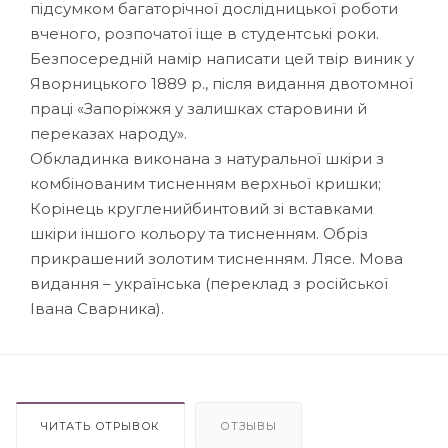
підсумком багаторічної дослідницької роботи
вченого, розпочатої іще в студентські роки.
Безпосередній намір написати цей твір виник у
Яворницького 1889 р., після видання двотомної
праці «Запоріжжя у залишках старовини й
переказах народу».
Обкладинка виконана з натуральної шкіри з
комбінованим тисненням верхньої кришки;
Корінець кругленийбинтовий зі вставками
шкіри іншого кольору та тисненням. Обріз
прикрашений золотим тисненням. Лясе. Мова
видання – українська (переклад з російської
Івана Сварника).
ЧИТАТЬ ОТРЫВОК
ОТЗЫВЫ