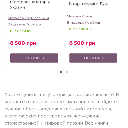
Ілюстрована Історія
Історія України-Русі
України
Микола Аркас
Михайло Грушевський
Видавець Корбуш
Видавець Корбуш
В наличии
В наличии
8 500
грн
8 500
грн
В КОРЗИНУ
В КОРЗИНУ
Хотите купить книгу Історія запорізьких козаків? В
каталоге нашего интернет-магазина вы найдете
лучшие образцы художественной литературы,
классические произведения, жемчужины
отечественной и мировой поэзии. Все книги