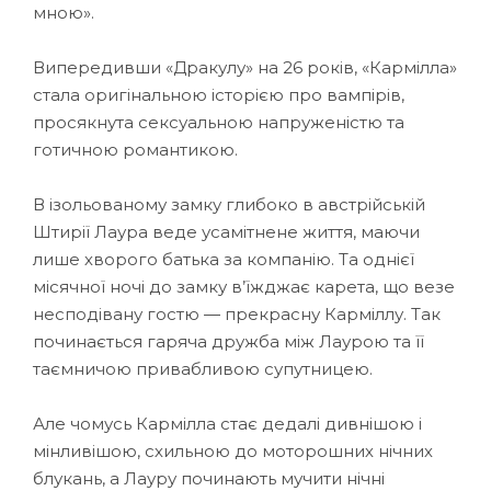
мною».
Випередивши «Дракулу» на 26 років, «Кармілла»
стала оригінальною історією про вампірів,
просякнута сексуальною напруженістю та
готичною романтикою.
В ізольованому замку глибоко в австрійській
Штирії Лаура веде усамітнене життя, маючи
лише хворого батька за компанію. Та однієї
місячної ночі до замку в’їжджає карета, що везе
несподівану гостю — прекрасну Карміллу. Так
починається гаряча дружба між Лаурою та її
таємничою привабливою супутницею.
Але чомусь Кармілла стає дедалі дивнішою і
мінливішою, схильною до моторошних нічних
блукань, а Лауру починають мучити нічні