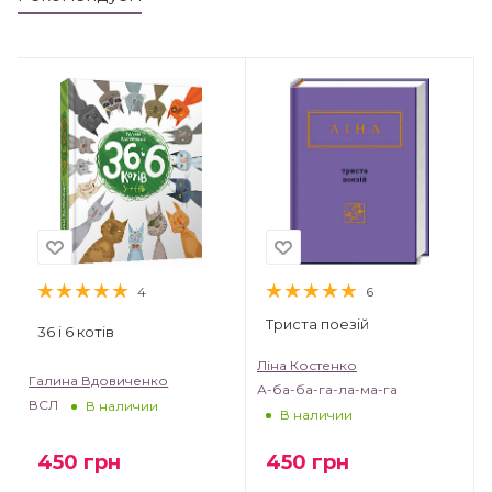
4
6
Триста поезій
36 і 6 котів
Ліна Костенко
Галина Вдовиченко
А-ба-ба-га-ла-ма-га
ВСЛ
В наличии
В наличии
450
грн
450
грн