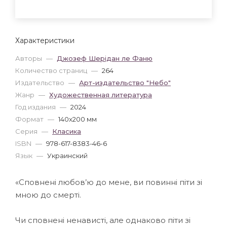
Характеристики
Авторы
—
Джозеф Шерідан ле Фаню
Количество страниц
—
264
Издательство
—
Арт-издательство "Небо"
Жанр
—
Художественная литература
Год издания
—
2024
Формат
—
140x200 мм
Серия
—
Класика
ISBN
—
978-617-8383-46-6
Язык
—
Украинский
«Сповнені любов’ю до мене, ви повинні піти зі
мною до смерті.
Чи сповнені ненависті, але однаково піти зі