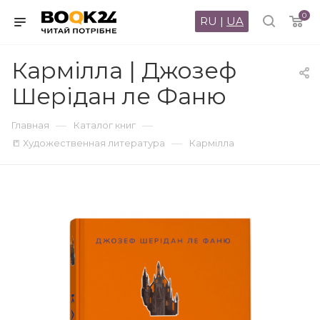
0
RU
|
UA
Кармілла | Джозеф
Шерідан ле Фаню
—
—
Главная
Каталог книг
—
📒 Художественная литература
Кармілла