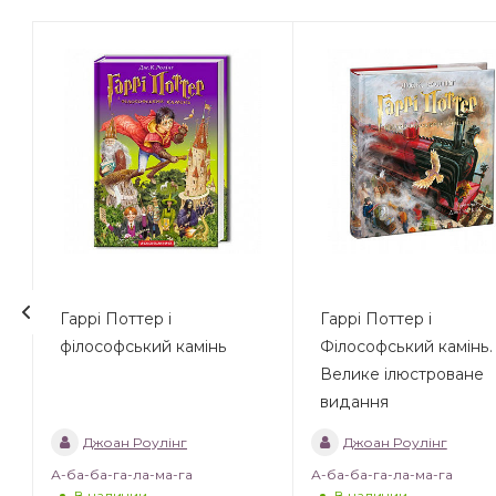
Гаррі Поттер і
Гаррі Поттер і
філософський камінь
Філософський камінь.
Велике ілюстроване
видання
Джоан Роулінг
Джоан Роулінг
А-ба-ба-га-ла-ма-га
А-ба-ба-га-ла-ма-га
В наличии
В наличии