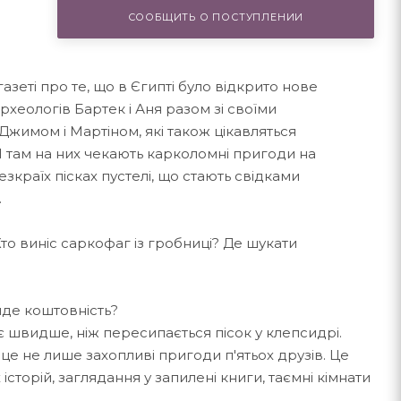
СООБЩИТЬ О ПОСТУПЛЕНИИ
газеті про те, що в Єгипті було відкрито нове
рхеологів Бартек і Аня разом зі своїми
жимом і Мартіном, які також цікавляться
І там на них чекають карколомні пригоди на
зкраїх пісках пустелі, що стають свідками
.
то виніс саркофаг із гробниці? Де шукати
йде коштовність?
є швидше, ніж пересипається пісок у клепсидрі.
це не лише захопливі пригоди п'ятьох друзів. Це
 історій, заглядання у запилені книги, таємні кімнати