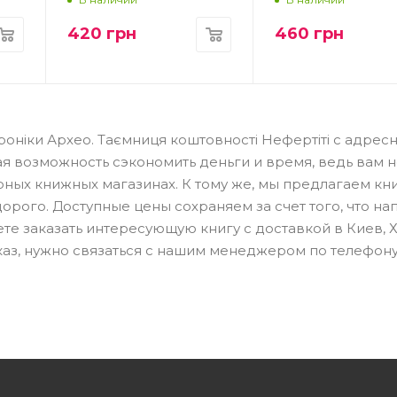
420
грн
460
грн
оніки Архео. Таємниця коштовності Нефертіті с адрес
ая возможность сэкономить деньги и время, ведь вам 
ных книжных магазинах. К тому же, мы предлагаем кн
дорого. Доступные цены сохраняем за счет того, что н
те заказать интересующую книгу с доставкой в Киев, 
каз, нужно связаться с нашим менеджером по телефону