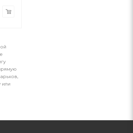
440
грн
440
грн
ной
не
игу
апрямую
Харьков,
 или