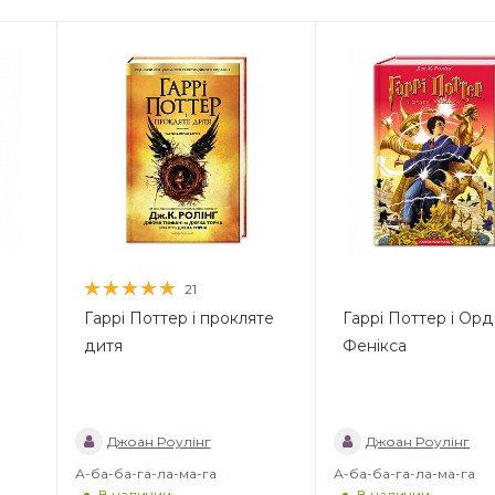
21
Гаррі Поттер і прокляте
Гаррі Поттер і Ор
дитя
Фенікса
Джоан Роулінг
Джоан Роулінг
А-ба-ба-га-ла-ма-га
А-ба-ба-га-ла-ма-га
В наличии
В наличии