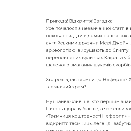
Пригода! Відкриття! Загадка!
Усе почалося з незвичайної статті в 
поховання. Діти відомих польських а
англійськими друзями Мері Джейн, Д
археологією, вирушають до Єгипту. 
переповнених вуличках Каїра та у бе
шаленого змагання шукачів скарбів
Хто розгадає таємницю Нефертіті? Х
таємничий храм?
Ну і найважливіше: хто першим зна
Питань щоразу більше, а час сплива
«Таємниця коштовності Нефертіті» – 
відкриття таємниць, легенд і забутих
і нікому не відомі гробниці...