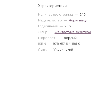
Характеристики
Количество страниц
—
240
Издательство
—
Чорні вівці
Год издания
—
2017
Жанр
—
Фантастика. Фэнтези
Переплет
—
Твердый
ISBN
—
978-617-614-186-0
Язык
—
Украинский