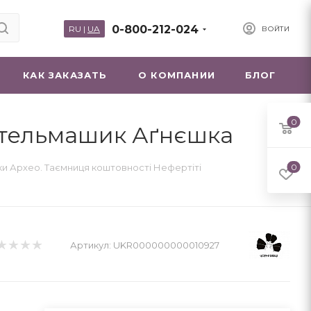
0-800-212-024
RU
|
UA
ВОЙТИ
КАК ЗАКАЗАТЬ
О КОМПАНИИ
БЛОГ
0
 Стельмашик Аґнєшка
ки Архео. Таємниця коштовності Нефертіті
0
Артикул:
UKR000000000010927