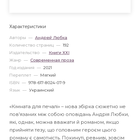
Характеристики
Авторы
—
Андрей Любка
Количество страниц
—
192
Издательство
—
Книги ХХІ
Жанр
—
Современная проза
Год издания
—
2021
Переплет
—
Мягкий
ISBN
—
978-617-8024-07-9
Язык
—
Украинский
«Кімната для печалі» – нова збірка сюжетно не
пов’язаних між собою оповідань Андрія Любки,
які, однак, можна вважати й романом, якщо
прийняти тезу, що головним героєм цього
роману є самотність. Покинуті, ревниві, зовсім