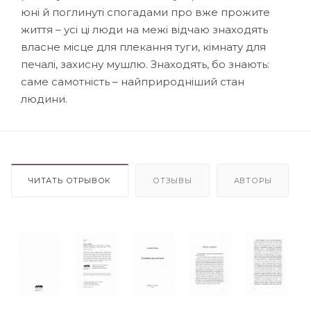
юні й поглинуті спогадами про вже прожите
життя – усі ці люди на межі відчаю знаходять
власне місце для плекання туги, кімнату для
печалі, захисну мушлю. Знаходять, бо знають:
саме самотність – найприродніший стан
людини.
ЧИТАТЬ ОТРЫВОК
ОТЗЫВЫ
АВТОРЫ