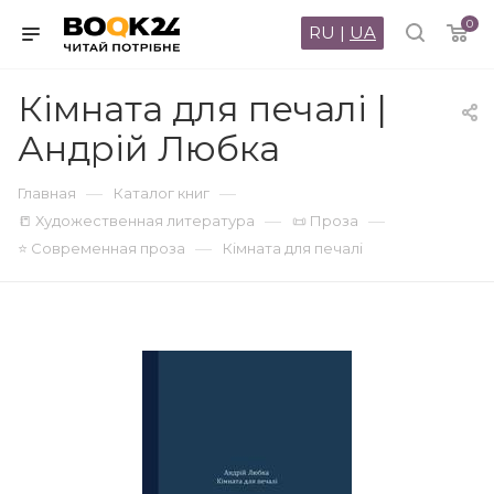
0
RU
|
UA
Кімната для печалі |
Андрій Любка
—
—
Главная
Каталог книг
—
—
📒 Художественная литература
📜 Проза
—
⭐ Современная проза
Кімната для печалі