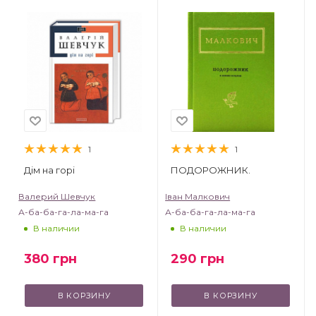
1
1
Дім на горі
ПОДОРОЖНИК.
Валерий Шевчук
Іван Малкович
А-ба-ба-га-ла-ма-га
А-ба-ба-га-ла-ма-га
В наличии
В наличии
380
грн
290
грн
В КОРЗИНУ
В КОРЗИНУ