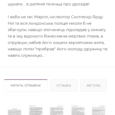
шукати… в дитячій пісеньці про дроздів!
І якби не міс Марпл, інспектор Скотленд-Ярду
Ніл та вся лондонська поліція ніколи б не
збагнули, навіщо злочинець підкладав у кімнату
та в їжу відомого бізнесмена мертвих птахів, а
отруївши, набив його кишені зернятками жита,
навіщо потім "прибрав" його молоду дружину та
навіть служницю…
ЧИТАТЬ ОТРЫВОК
ОТЗЫВЫ
АВТОРЫ