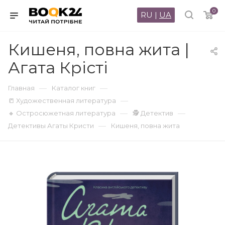
0
RU
|
UA
Кишеня, повна жита |
Агата Крісті
—
—
Главная
Каталог книг
—
📒 Художественная литература
—
—
🔸 Остросюжетная литература
🕵 Детектив
—
Детективы Агаты Кристи
Кишеня, повна жита