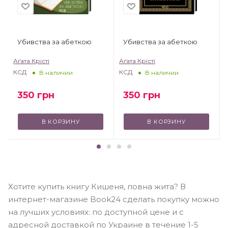
Убивства за абеткою
Убивства за абеткою
Аґата Крісті
Аґата Крісті
А
КСД
КСД
В наличии
В наличии
350
грн
350
грн
В КОРЗИНУ
В КОРЗИНУ
Хотите купить книгу Кишеня, повна жита? В
интернет-магазине Book24 сделать покупку можно
на лучших условиях: по доступной цене и с
адресной доставкой по Украине в течение 1-5