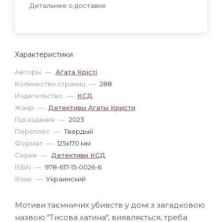
Детальнее о доставке
Характеристики
Авторы
—
Аґата Крісті
Количество страниц
—
288
Издательство
—
КСД
Жанр
—
Детективы Агаты Кристи
Год издания
—
2023
Переплет
—
Твердый
Формат
—
125x170 мм
Серия
—
Детективи КСД
ISBN
—
978-617-15-0026-6
Язык
—
Украинский
Мотиви таємничих убивств у домі з загадковою
назвою "Тисова хатина", виявляється, треба