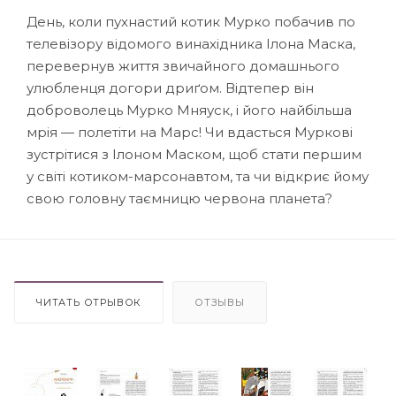
День, коли пухнастий котик Мурко побачив по
телевізору відомого винахідника Ілона Маска,
перевернув життя звичайного домашнього
улюбленця догори дриґом. Відтепер він
доброволець Мурко Мняуск, і його найбільша
мрія — полетіти на Марс! Чи вдасться Муркові
зустрітися з Ілоном Маском, щоб стати першим
у світі котиком-марсонавтом, та чи відкриє йому
свою головну таємницю червона планета?
ЧИТАТЬ ОТРЫВОК
ОТЗЫВЫ