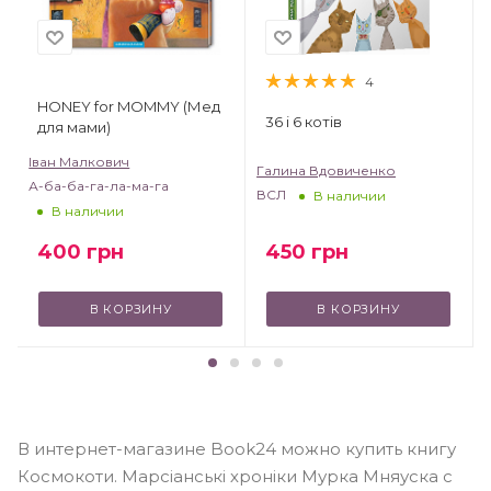
4
HONEY for MOMMY (Мед
36 і 6 котів
для мами)
Іван Малкович
Галина Вдовиченко
А-ба-ба-га-ла-ма-га
ВСЛ
В наличии
В наличии
450
грн
400
грн
В КОРЗИНУ
В КОРЗИНУ
В интернет-магазине Book24 можно купить книгу
Космокоти. Марсіанські хроніки Мурка Мняуска с