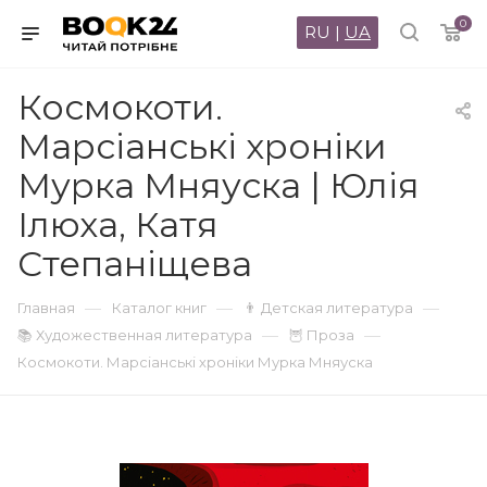
0
RU
|
UA
Космокоти.
Марсіанські хроніки
Мурка Мняуска | Юлія
Ілюха, Катя
Степаніщева
—
—
—
Главная
Каталог книг
👨 Детская литература
—
—
📚 Художественная литература
🦉 Проза
Космокоти. Марсіанські хроніки Мурка Мняуска