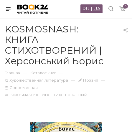
0
RU
|
UA
KOSMOSNASH:
КНИГА
СТИХОТВОРЕНИЙ |
Херсонський Борис
—
—
Главная
Каталог книг
—
—
📒 Художественная литература
🖋 Поэзия
—
🦉 Современная
KOSMOSNASH: КНИГА СТИХОТВОРЕНИЙ