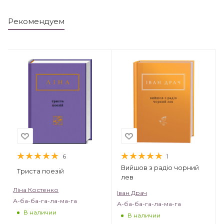
Рекомендуем
6
1
Вийшов з радіо чорний
Триста поезій
лев
Ліна Костенко
Іван Драч
А-ба-ба-га-ла-ма-га
А-ба-ба-га-ла-ма-га
В наличии
В наличии