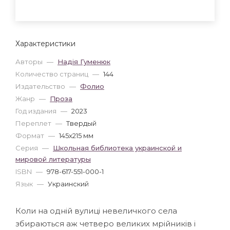
Характеристики
Авторы
—
Надія Гуменюк
Количество страниц
—
144
Издательство
—
Фолио
Жанр
—
Проза
Год издания
—
2023
Переплет
—
Твердый
Формат
—
145x215 мм
Серия
—
Школьная библиотека украинской и
мировой литературы
ISBN
—
978-617-551-000-1
Язык
—
Украинский
Коли на одній вулиці невеличкого села
збираються аж четверо великих мрійників і