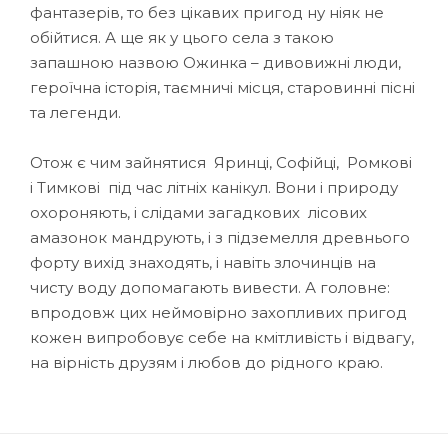
фантазерів, то без цікавих пригод ну ніяк не
обійтися. А ще як у цього села з такою
запашною назвою Ожинка – дивовижні люди,
героїчна історія, таємничі місця, старовинні пісні
та легенди.
Отож є чим зайнятися Яринці, Софійці, Ромкові
і Тимкові під час літніх канікул. Вони і природу
охороняють, і слідами загадкових лісових
амазонок мандрують, і з підземелля древнього
форту вихід знаходять, і навіть злочинців на
чисту воду допомагають вивести. А головне:
впродовж цих неймовірно захопливих пригод
кожен випробовує себе на кмітливість і відвагу,
на вірність друзям і любов до рідного краю.