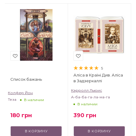
5
Аліса в Країні Див. Аліса
Список бажань
в Задзеркаллі
Кэрролл Льюис
Колфер Йон
А-ба-ба-га-ла-ма-га
Теза
В наличии
В наличии
180
грн
390
грн
В КОРЗИНУ
В КОРЗИНУ