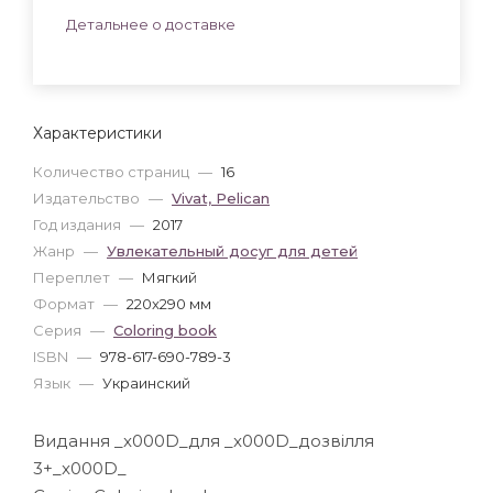
Детальнее о доставке
Характеристики
Количество страниц
—
16
Издательство
—
Vivat, Pelican
Год издания
—
2017
Жанр
—
Увлекательный досуг для детей
Переплет
—
Мягкий
Формат
—
220x290 мм
Серия
—
Coloring book
ISBN
—
978-617-690-789-3
Язык
—
Украинский
Видання _x000D_для _x000D_дозвілля
3+_x000D_