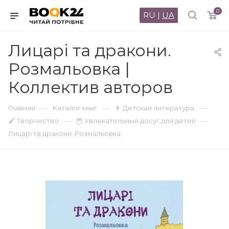
0
RU
|
UA
Лицарі та дракони.
Розмальовка |
Коллектив авторов
—
—
—
Главная
Каталог книг
👨 Детская литература
—
—
🖌 Творчество
🦉 Увлекательный досуг для детей
Лицарі та дракони. Розмальовка