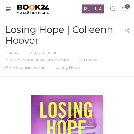
0
RU
|
UA
Losing Hope | Colleenn
Hoover
—
—
Главная
Каталог книг
—
—
📒 Художественная литература
📜 Проза
—
💕 Любовный роман
Losing Hope