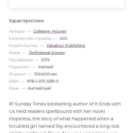
Характеристики
Авторы
—
Colleenn Hoover
Количество страниц
—
400
Издательство
—
Yakaboo Publishing
Жанр
—
Любовный роман
Год издания
—
2013
Переплет
—
Мягкий
Формат
—
130x200 мм
ISBN
—
978-1-4711-3281-0
Язык
—
Английский
#1 Sunday Times bestselling author of It Ends with
Us held readers spellbound with her novel
Hopeless, the story of what happened when a
troubled girl named Sky encountered a long-lost