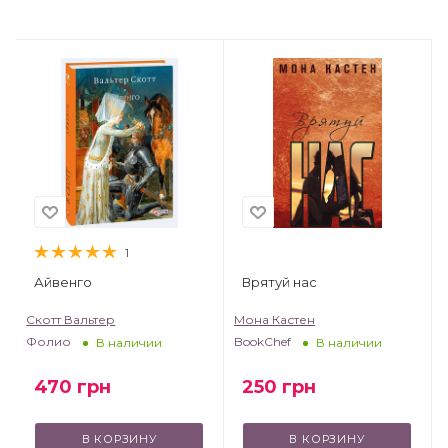
1
Айвенго
Врятуй нас
Скотт Вальтер
Мона Кастен
Фолио
BookChef
В наличии
В наличии
470
грн
250
грн
В КОРЗИНУ
В КОРЗИНУ