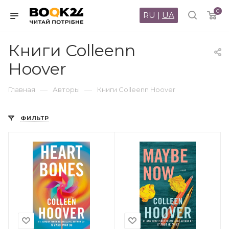
0
RU
|
UA
Книги Colleenn
Hoover
—
—
Главная
Авторы
Книги Colleenn Hoover
ФИЛЬТР