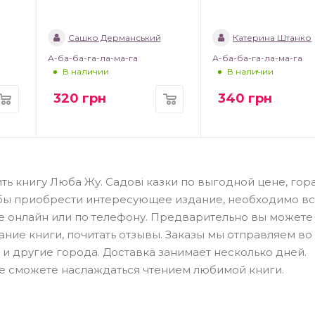
Сашко Дерманський
Катерина Штанко
А-ба-ба-га-ла-ма-га
А-ба-ба-га-ла-ма-га
В наличии
В наличии
320
грн
340
грн
ть книгу Люба Жу. Садові казки по выгодной цене, гор
обы приобрести интересующее издание, необходимо в
ме онлайн или по телефону. Предварительно вы можете
ание книги, почитать отзывы. Заказы мы отправляем во
 и другие города. Доставка занимает несколько дней.
е сможете наслаждаться чтением любимой книги.