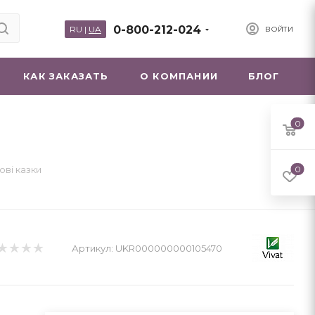
0-800-212-024
RU
|
UA
ВОЙТИ
КАК ЗАКАЗАТЬ
О КОМПАНИИ
БЛОГ
0
ові казки
0
Артикул:
UKR000000000105470