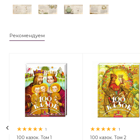
Рекомендуем
1
1
.
100 казок. Том 1
100 казок. Том 2