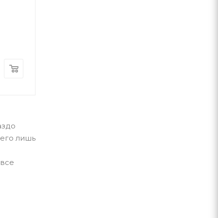
Роальд Даль
А-ба-ба-га-ла-ма-га
А-ба-ба-га-ла-ма-г
В наличии
В наличии
560
грн
340
грн
аздо
сего лишь
 все