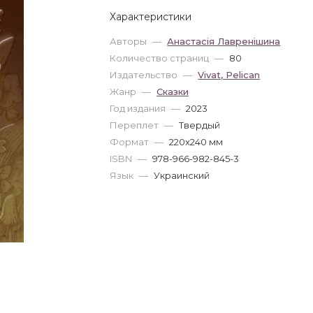
Характеристики
Авторы
—
Анастасія Лавренішина
Количество страниц
—
80
Издательство
—
Vivat, Pelican
Жанр
—
Сказки
Год издания
—
2023
Переплет
—
Твердый
Формат
—
220x240 мм
ISBN
—
978-966-982-845-3
Язык
—
Украинский