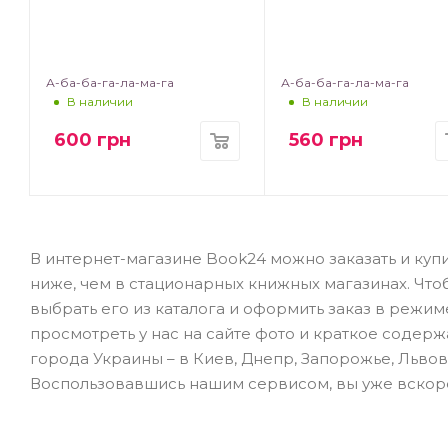
А-ба-ба-га-ла-ма-га
А-ба-ба-га-ла-ма-га
В наличии
В наличии
600
грн
560
грн
В интернет-магазине Book24 можно заказать и купи
ниже, чем в стационарных книжных магазинах. Чт
выбрать его из каталога и оформить заказ в режи
просмотреть у нас на сайте фото и краткое содерж
города Украины – в Киев, Днепр, Запорожье, Львов
Воспользовавшись нашим сервисом, вы уже вскор