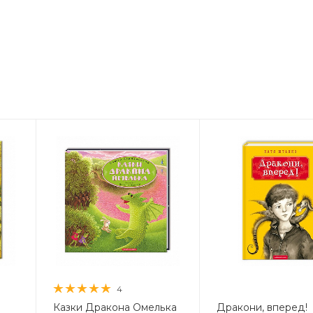
4
Казки Дракона Омелька
Дракони, вперед!