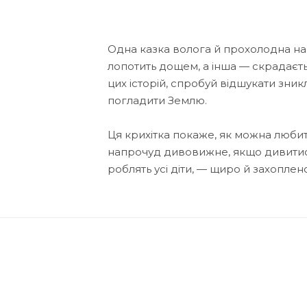
Одна казка волога й прохолодна на д
лопотить дощем, а інша — скрадаєть
цих історій, спробуй відшукати зник
погладити Землю.
Ця крихітка покаже, як можна любит
напрочуд дивовижне, якщо дивитися н
роблять усі діти, — щиро й захоплен