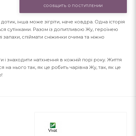
СООБЩИТЬ О ПОСТУПЛЕНИИ
отик, інша може зігріти, наче ковдра. Одна історія
ся сутінками. Разом із допитливою Жу, героїнею
лі запахи, спіймати сніжинки очима та ніжно
и і знаходити натхнення в кожній порі року. Життя
а нього так, як це робить чарівна Жу, так, як це
о!