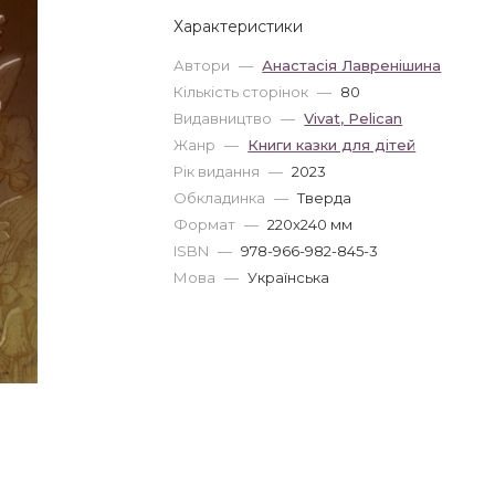
Характеристики
Автори
—
Анастасія Лавренішина
Кількість сторінок
—
80
Видавництво
—
Vivat, Pelican
Жанр
—
Книги казки для дітей
Рік видання
—
2023
Обкладинка
—
Тверда
Формат
—
220x240 мм
ISBN
—
978-966-982-845-3
Мова
—
Українська