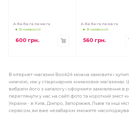
А-ба-ба-га-ла-ма-га
А-ба-ба-га-ла-ма-га
В наявності
В наявності
600
грн.
560
грн.
В інтернет-магазині Book24 можна замовити і купит
нижчою, ніж у стаціонарних книжкових магазинах. 
вибрати його з каталогу і оформити замовлення в
переглянути у нас на сайті фото та короткий зміст к
України - в Київ, Дніпро, Запоріжжя, Львів та інші 
сервісом, ви вже незабаром зможете насолоджуват