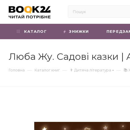
КАТАЛОГ
ЗНИЖКИ
ПЕРЕДЗА
Люба Жу. Садові казки |
—
—
—
Головна
Каталог книг
👨 Дитяча література
📚 