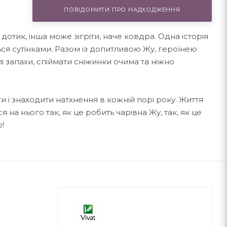
ПОВІДОМИТИ ПРО НАДХОДЖЕННЯ
отик, інша може зігріти, наче ковдра. Одна історія
ся сутінками. Разом із допитливою Жу, героїнею
лі запахи, спіймати сніжинки очима та ніжно
и і знаходити натхнення в кожній порі року. Життя
а нього так, як це робить чарівна Жу, так, як це
о!