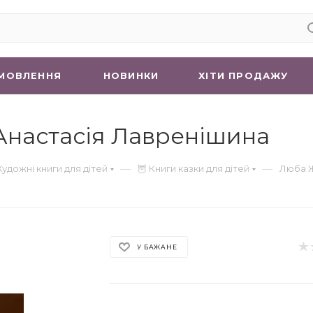
МОВЛЕННЯ
НОВИНКИ
ХIТИ ПРОДАЖУ
 Анастасія Лавренішина
—
—
Художні книги для дітей
🦉 Книги казки для дітей
Люба Ж
У БАЖАНЕ