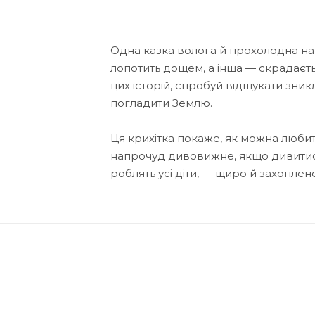
Одна казка волога й прохолодна на д
лопотить дощем, а інша — скрадаєть
цих історій, спробуй відшукати зник
погладити Землю.
Ця крихітка покаже, як можна любит
напрочуд дивовижне, якщо дивитися н
роблять усі діти, — щиро й захоплен