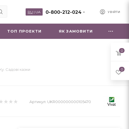
0-800-212-024
RU
|
UA
УВІЙТИ
ТОП ПРОЕКТИ
ЯК ЗАМОВИТИ
0
у. Садові казки
0
Артикул:
UKR000000000105470