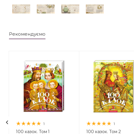
Рекомендуємо
1
1
.
100 казок. Том 1
100 казок. Том 2