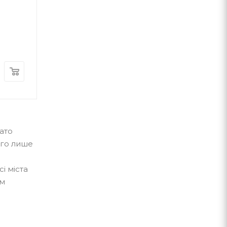
Роальд Дал
А-ба-ба-га-ла-ма-га
А-ба-ба-га-ла-ма-г
В наявності
В наявності
560
грн.
340
грн.
ато
ого лише
і міста
им