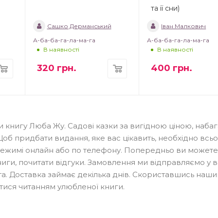
та її сни)
Сашко Дерманський
Іван Малкович
А-ба-ба-га-ла-ма-га
А-ба-ба-га-ла-ма-га
В наявності
В наявності
320
грн.
400
грн.
и книгу Люба Жу. Садові казки за вигідною ціною, набаг
Щоб придбати видання, яке вас цікавить, необхідно всь
 режимі онлайн або по телефону. Попередньо ви можете
ниги, почитати відгуки. Замовлення ми відправляємо у вс
міста. Доставка займає декілька днів. Скориставшись наш
ися читанням улюбленої книги.