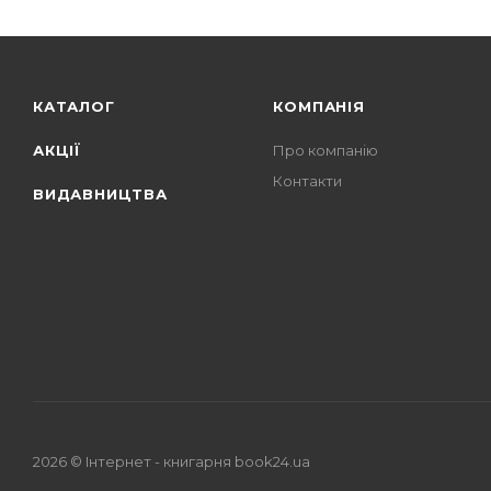
КАТАЛОГ
КОМПАНІЯ
АКЦІЇ
Про компанію
Контакти
ВИДАВНИЦТВА
2026 © Iнтернет - книгарня
book24.ua